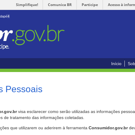
Simplifique!
Comunica BR
Participe
Acesso à infor
odapé
4
Início
Sob
s Pessoais
r.gov.br
visa esclarecer como serão utilizadas as informações pessoai
es de tratamento das informações coletadas.
ições que utilizarem ou aderirem à ferramenta
Consumidor.gov.br
dev