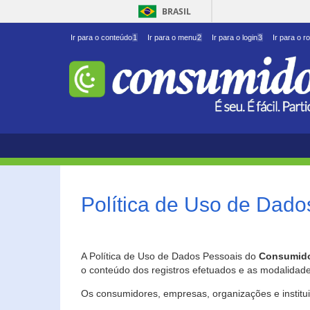
BRASIL
Ir para o conteúdo
1
Ir para o menu
2
Ir para o login
3
Ir para o r
Política de Uso de Dado
A Política de Uso de Dados Pessoais do
Consumido
o conteúdo dos registros efetuados e as modalidad
Os consumidores, empresas, organizações e institu