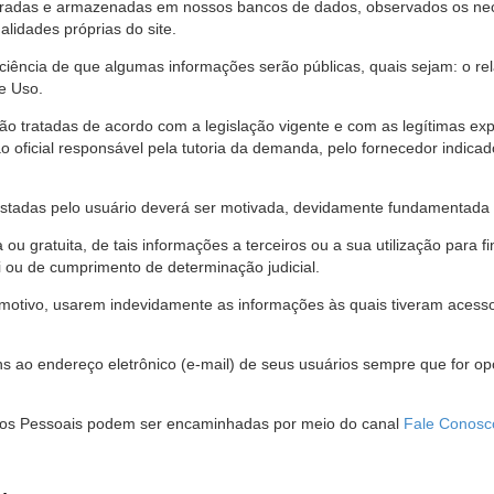
stradas e armazenadas em nossos bancos de dados, observados os nec
alidades próprias do site.
 ciência de que algumas informações serão públicas, quais sejam: o re
e Uso.
são tratadas de acordo com a legislação vigente e com as legítimas ex
o oficial responsável pela tutoria da demanda, pelo fornecedor indic
restadas pelo usuário deverá ser motivada, devidamente fundamentada 
u gratuita, de tais informações a terceiros ou a sua utilização para f
i ou de cumprimento de determinação judicial.
motivo, usarem indevidamente as informações às quais tiveram acesso 
 ao endereço eletrônico (e-mail) de seus usuários sempre que for o
Dados Pessoais podem ser encaminhadas por meio do canal
Fale Conosc