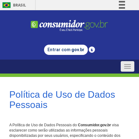
BRASIL
Simplifique!
Comunica BR
Participe
Acesso à informação
Entrar com
gov.br
Legislação
Canais
Toggle
naviga
Política de Uso de Dados
Pessoais
A Política de Uso de Dados Pessoais do
Consumidor.gov.br
visa
esclarecer como serão utilizadas as informações pessoais
disponibilizadas por seus usuários, especificando o conteúdo dos