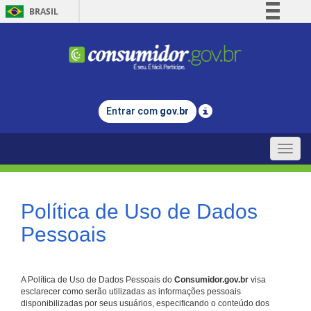
BRASIL
Simplifique!
Comunica BR
Participe
Acesso à informação
Entrar com
gov.br
Legislação
Canais
Toggle
naviga
Política de Uso de Dados
Pessoais
A Política de Uso de Dados Pessoais do
Consumidor.gov.br
visa
esclarecer como serão utilizadas as informações pessoais
disponibilizadas por seus usuários, especificando o conteúdo dos