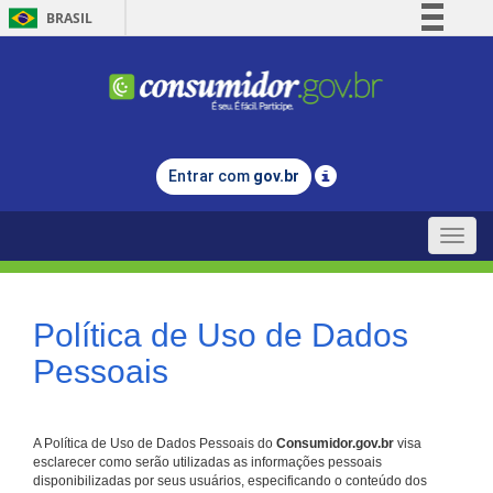
BRASIL
Simplifique!
Comunica BR
Participe
Acesso à informação
Entrar com
gov.br
Legislação
Canais
Toggle
naviga
Política de Uso de Dados
Pessoais
A Política de Uso de Dados Pessoais do
Consumidor.gov.br
visa
esclarecer como serão utilizadas as informações pessoais
disponibilizadas por seus usuários, especificando o conteúdo dos