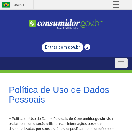
BRASIL
Simplifique!
Comunica BR
Participe
Acesso à informação
Entrar com
gov.br
Legislação
Canais
Toggle
naviga
Política de Uso de Dados
Pessoais
A Política de Uso de Dados Pessoais do
Consumidor.gov.br
visa
esclarecer como serão utilizadas as informações pessoais
disponibilizadas por seus usuários, especificando o conteúdo dos