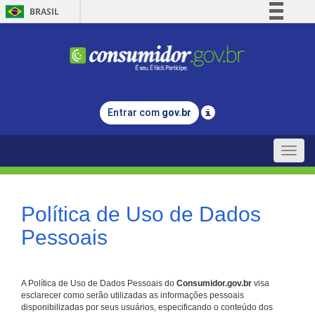
BRASIL
Simplifique!
Comunica BR
Participe
Acesso à informação
Entrar com
gov.br
Legislação
Canais
Toggle
naviga
Política de Uso de Dados
Pessoais
A Política de Uso de Dados Pessoais do
Consumidor.gov.br
visa
esclarecer como serão utilizadas as informações pessoais
disponibilizadas por seus usuários, especificando o conteúdo dos