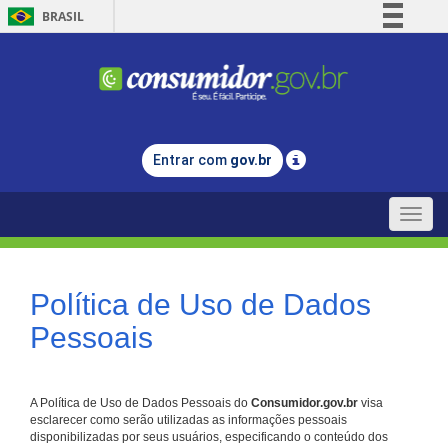
BRASIL
Simplifique!
Comunica BR
Participe
Acesso à informação
Entrar com
gov.br
Legislação
Canais
Toggle
naviga
Política de Uso de Dados
Pessoais
A Política de Uso de Dados Pessoais do
Consumidor.gov.br
visa
esclarecer como serão utilizadas as informações pessoais
disponibilizadas por seus usuários, especificando o conteúdo dos