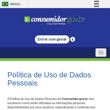
BRASIL
Simplifique!
Comunica BR
Participe
Acesso à informação
Entrar com
gov.br
Legislação
Canais
Toggle
naviga
Política de Uso de Dados
Pessoais
A Política de Uso de Dados Pessoais do
Consumidor.gov.br
visa
esclarecer como serão utilizadas as informações pessoais
disponibilizadas por seus usuários, especificando o conteúdo dos