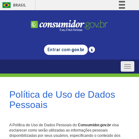
BRASIL
Simplifique!
Comunica BR
Participe
Acesso à informação
Entrar com
gov.br
Legislação
Canais
Toggle
naviga
Política de Uso de Dados
Pessoais
A Política de Uso de Dados Pessoais do
Consumidor.gov.br
visa
esclarecer como serão utilizadas as informações pessoais
disponibilizadas por seus usuários, especificando o conteúdo dos