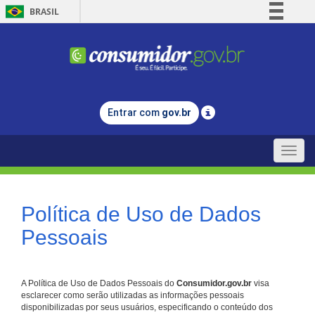
BRASIL
Simplifique!
Comunica BR
Participe
Acesso à informação
Entrar com
gov.br
Legislação
Canais
Toggle
naviga
Política de Uso de Dados
Pessoais
A Política de Uso de Dados Pessoais do
Consumidor.gov.br
visa
esclarecer como serão utilizadas as informações pessoais
disponibilizadas por seus usuários, especificando o conteúdo dos