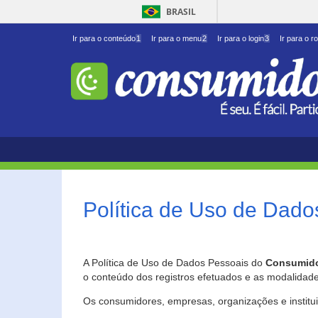
BRASIL
Ir para o conteúdo
1
Ir para o menu
2
Ir para o login
3
Ir para o r
Política de Uso de Dado
A Política de Uso de Dados Pessoais do
Consumido
o conteúdo dos registros efetuados e as modalidad
Os consumidores, empresas, organizações e institu