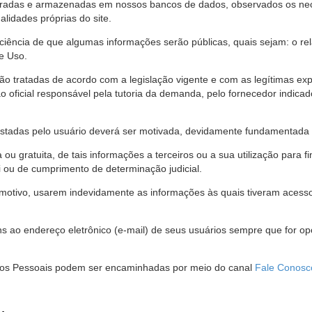
stradas e armazenadas em nossos bancos de dados, observados os nec
alidades próprias do site.
 ciência de que algumas informações serão públicas, quais sejam: o re
e Uso.
são tratadas de acordo com a legislação vigente e com as legítimas ex
o oficial responsável pela tutoria da demanda, pelo fornecedor indic
restadas pelo usuário deverá ser motivada, devidamente fundamentada 
u gratuita, de tais informações a terceiros ou a sua utilização para f
i ou de cumprimento de determinação judicial.
motivo, usarem indevidamente as informações às quais tiveram acesso 
 ao endereço eletrônico (e-mail) de seus usuários sempre que for o
Dados Pessoais podem ser encaminhadas por meio do canal
Fale Conosc