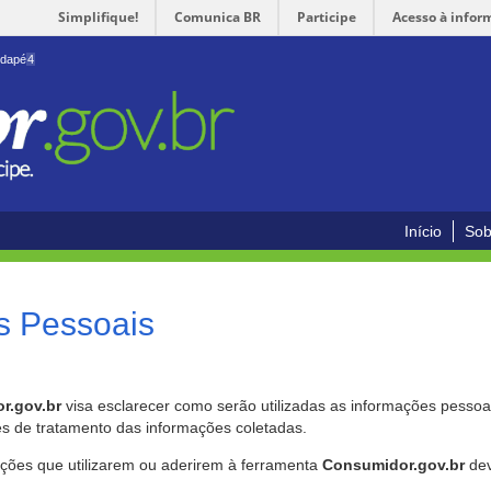
Simplifique!
Comunica BR
Participe
Acesso à infor
odapé
4
Início
Sob
s Pessoais
r.gov.br
visa esclarecer como serão utilizadas as informações pessoai
es de tratamento das informações coletadas.
ições que utilizarem ou aderirem à ferramenta
Consumidor.gov.br
dev