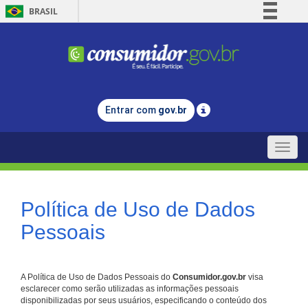
BRASIL
Simplifique!
Comunica BR
Participe
Acesso à informação
Entrar com
gov.br
Legislação
Canais
Toggle
naviga
Política de Uso de Dados
Pessoais
A Política de Uso de Dados Pessoais do
Consumidor.gov.br
visa
esclarecer como serão utilizadas as informações pessoais
disponibilizadas por seus usuários, especificando o conteúdo dos