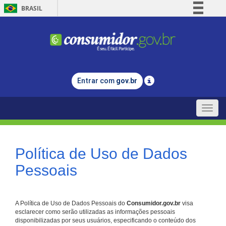
BRASIL
Simplifique!
Comunica BR
Participe
Acesso à informação
Entrar com
gov.br
Legislação
Canais
Toggle
naviga
Política de Uso de Dados
Pessoais
A Política de Uso de Dados Pessoais do
Consumidor.gov.br
visa
esclarecer como serão utilizadas as informações pessoais
disponibilizadas por seus usuários, especificando o conteúdo dos