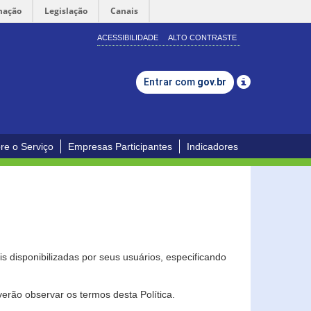
mação
Legislação
Canais
ACESSIBILIDADE
ALTO CONTRASTE
Entrar com
gov.br
re o Serviço
Empresas Participantes
Indicadores
s disponibilizadas por seus usuários, especificando
erão observar os termos desta Política.