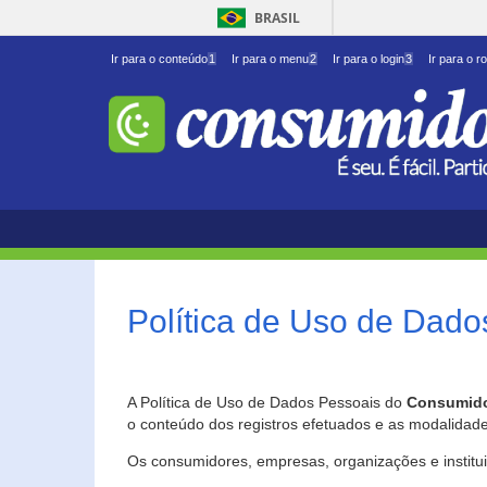
BRASIL
Ir para o conteúdo
1
Ir para o menu
2
Ir para o login
3
Ir para o r
Política de Uso de Dado
A Política de Uso de Dados Pessoais do
Consumido
o conteúdo dos registros efetuados e as modalidad
Os consumidores, empresas, organizações e institu