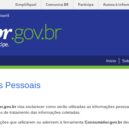
Simplifique!
Comunica BR
Participe
Acesso à infor
odapé
4
Início
Sob
s Pessoais
r.gov.br
visa esclarecer como serão utilizadas as informações pessoai
es de tratamento das informações coletadas.
ições que utilizarem ou aderirem à ferramenta
Consumidor.gov.br
dev