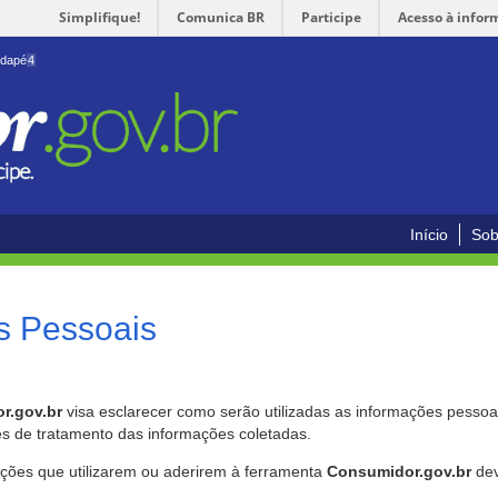
Simplifique!
Comunica BR
Participe
Acesso à infor
odapé
4
Início
Sob
s Pessoais
r.gov.br
visa esclarecer como serão utilizadas as informações pessoai
es de tratamento das informações coletadas.
ições que utilizarem ou aderirem à ferramenta
Consumidor.gov.br
dev