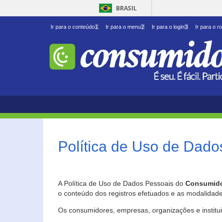
BRASIL
Ir para o conteúdo
1
Ir para o menu
2
Ir para o login
3
Ir para o r
Política de Uso de Dado
A Política de Uso de Dados Pessoais do
Consumido
o conteúdo dos registros efetuados e as modalidad
Os consumidores, empresas, organizações e institu