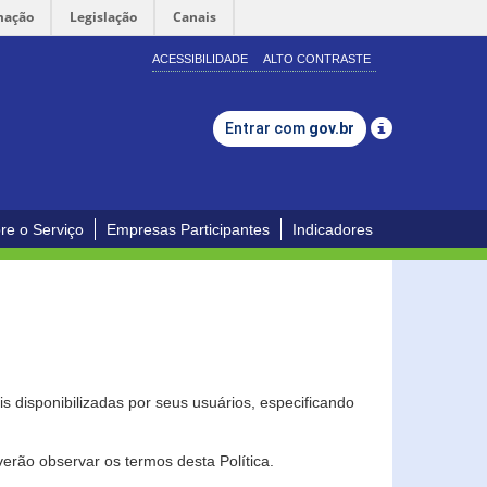
mação
Legislação
Canais
ACESSIBILIDADE
ALTO CONTRASTE
Entrar com
gov.br
re o Serviço
Empresas Participantes
Indicadores
s disponibilizadas por seus usuários, especificando
erão observar os termos desta Política.