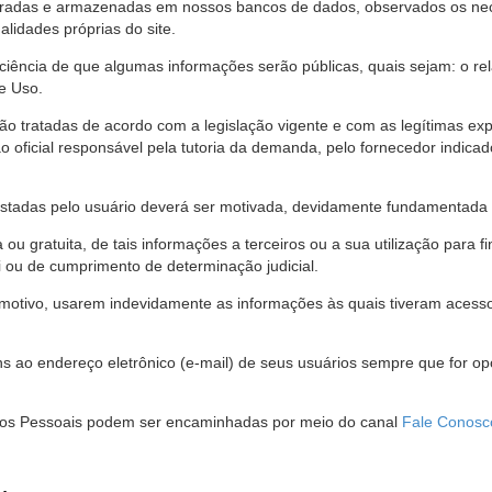
stradas e armazenadas em nossos bancos de dados, observados os nec
alidades próprias do site.
 ciência de que algumas informações serão públicas, quais sejam: o re
e Uso.
são tratadas de acordo com a legislação vigente e com as legítimas ex
o oficial responsável pela tutoria da demanda, pelo fornecedor indic
restadas pelo usuário deverá ser motivada, devidamente fundamentada 
u gratuita, de tais informações a terceiros ou a sua utilização para f
i ou de cumprimento de determinação judicial.
motivo, usarem indevidamente as informações às quais tiveram acesso 
 ao endereço eletrônico (e-mail) de seus usuários sempre que for o
Dados Pessoais podem ser encaminhadas por meio do canal
Fale Conosc