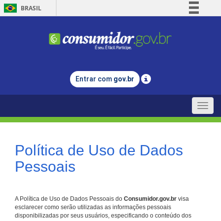
BRASIL
Simplifique!
Comunica BR
Participe
Acesso à informação
Entrar com
gov.br
Legislação
Canais
Toggle
naviga
Política de Uso de Dados
Pessoais
A Política de Uso de Dados Pessoais do
Consumidor.gov.br
visa
esclarecer como serão utilizadas as informações pessoais
disponibilizadas por seus usuários, especificando o conteúdo dos