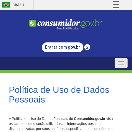
BRASIL
Simplifique!
Comunica BR
Participe
Acesso à informação
Entrar com
gov.br
Legislação
Canais
Toggle
naviga
Política de Uso de Dados
Pessoais
A Política de Uso de Dados Pessoais do
Consumidor.gov.br
visa
esclarecer como serão utilizadas as informações pessoais
disponibilizadas por seus usuários, especificando o conteúdo dos