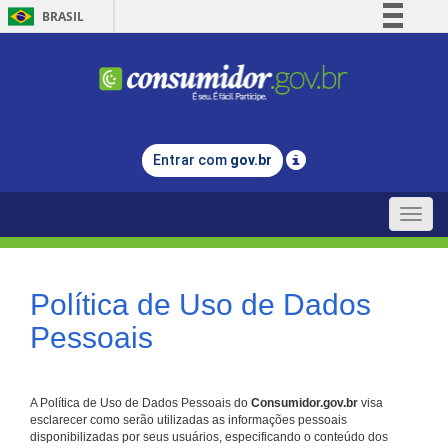
BRASIL
Simplifique!
Comunica BR
Participe
Acesso à informação
Entrar com
gov.br
Legislação
Canais
Toggle
naviga
Política de Uso de Dados
Pessoais
A Política de Uso de Dados Pessoais do
Consumidor.gov.br
visa
esclarecer como serão utilizadas as informações pessoais
disponibilizadas por seus usuários, especificando o conteúdo dos