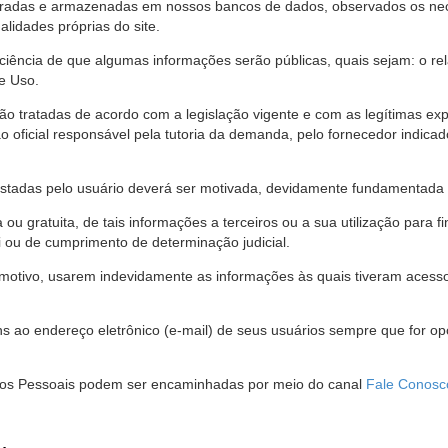
stradas e armazenadas em nossos bancos de dados, observados os nec
alidades próprias do site.
 ciência de que algumas informações serão públicas, quais sejam: o re
e Uso.
são tratadas de acordo com a legislação vigente e com as legítimas ex
o oficial responsável pela tutoria da demanda, pelo fornecedor indic
restadas pelo usuário deverá ser motivada, devidamente fundamentada 
u gratuita, de tais informações a terceiros ou a sua utilização para f
i ou de cumprimento de determinação judicial.
motivo, usarem indevidamente as informações às quais tiveram acesso 
 ao endereço eletrônico (e-mail) de seus usuários sempre que for o
Dados Pessoais podem ser encaminhadas por meio do canal
Fale Conosc