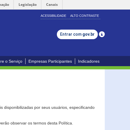
mação
Legislação
Canais
ACESSIBILIDADE
ALTO CONTRASTE
Entrar com
gov.br
re o Serviço
Empresas Participantes
Indicadores
s disponibilizadas por seus usuários, especificando
erão observar os termos desta Política.