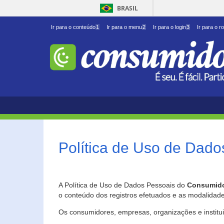
BRASIL
Ir para o conteúdo
1
Ir para o menu
2
Ir para o login
3
Ir para o r
Política de Uso de Dado
A Política de Uso de Dados Pessoais do
Consumido
o conteúdo dos registros efetuados e as modalidad
Os consumidores, empresas, organizações e institu