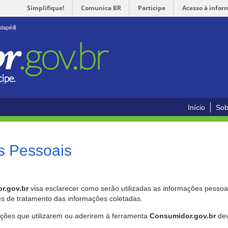
Simplifique!
Comunica BR
Participe
Acesso à infor
odapé
4
Início
Sob
s Pessoais
r.gov.br
visa esclarecer como serão utilizadas as informações pessoai
es de tratamento das informações coletadas.
ições que utilizarem ou aderirem à ferramenta
Consumidor.gov.br
dev