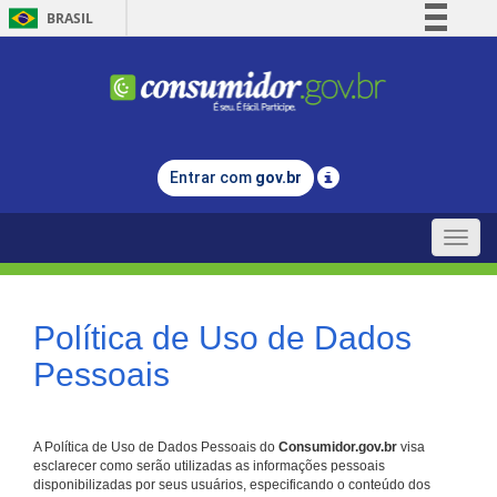
BRASIL
Simplifique!
Comunica BR
Participe
Acesso à informação
Entrar com
gov.br
Legislação
Canais
Toggle
naviga
Política de Uso de Dados
Pessoais
A Política de Uso de Dados Pessoais do
Consumidor.gov.br
visa
esclarecer como serão utilizadas as informações pessoais
disponibilizadas por seus usuários, especificando o conteúdo dos