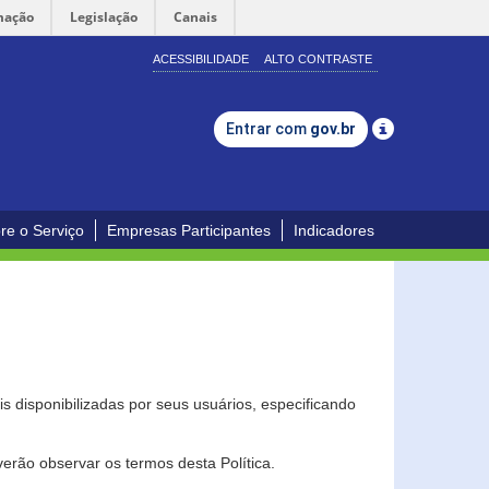
mação
Legislação
Canais
ACESSIBILIDADE
ALTO CONTRASTE
Entrar com
gov.br
re o Serviço
Empresas Participantes
Indicadores
s disponibilizadas por seus usuários, especificando
erão observar os termos desta Política.