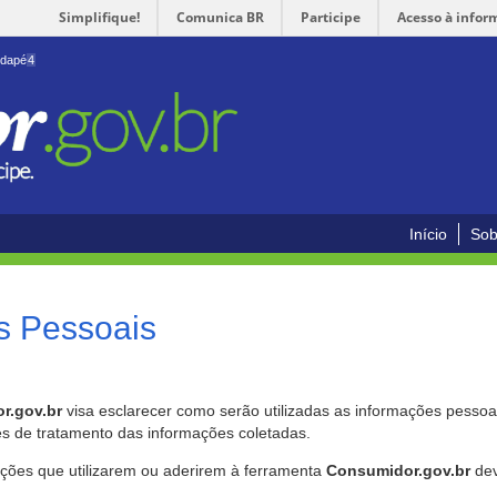
Simplifique!
Comunica BR
Participe
Acesso à infor
odapé
4
Início
Sob
s Pessoais
r.gov.br
visa esclarecer como serão utilizadas as informações pessoai
es de tratamento das informações coletadas.
ições que utilizarem ou aderirem à ferramenta
Consumidor.gov.br
dev