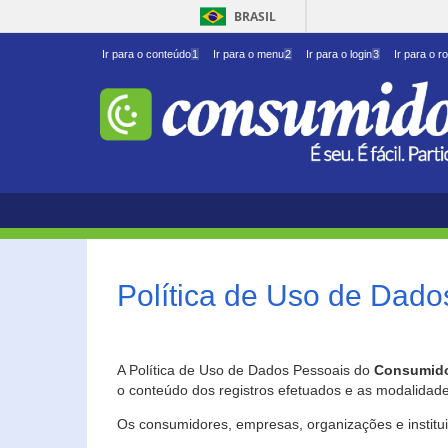
BRASIL
Ir para o conteúdo
1
Ir para o menu
2
Ir para o login
3
Ir para o r
Política de Uso de Dado
A Política de Uso de Dados Pessoais do
Consumido
o conteúdo dos registros efetuados e as modalidad
Os consumidores, empresas, organizações e institu