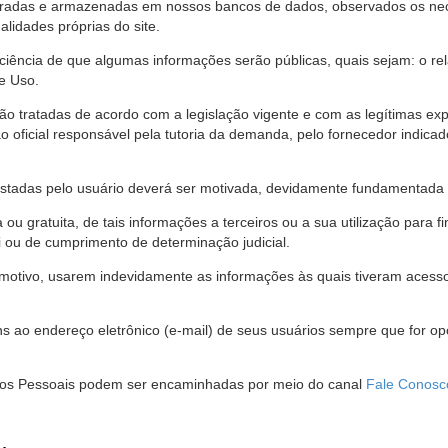
stradas e armazenadas em nossos bancos de dados, observados os nec
alidades próprias do site.
 ciência de que algumas informações serão públicas, quais sejam: o re
e Uso.
são tratadas de acordo com a legislação vigente e com as legítimas ex
o oficial responsável pela tutoria da demanda, pelo fornecedor indic
restadas pelo usuário deverá ser motivada, devidamente fundamentada 
u gratuita, de tais informações a terceiros ou a sua utilização para f
i ou de cumprimento de determinação judicial.
motivo, usarem indevidamente as informações às quais tiveram acesso 
 ao endereço eletrônico (e-mail) de seus usuários sempre que for o
Dados Pessoais podem ser encaminhadas por meio do canal
Fale Conosc