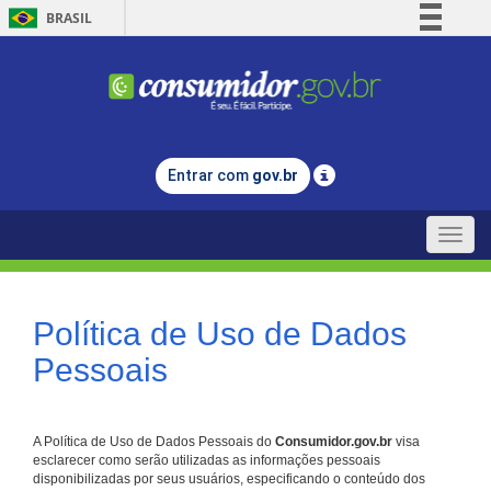
BRASIL
Simplifique!
Comunica BR
Participe
Acesso à informação
Entrar com
gov.br
Legislação
Canais
Toggle
naviga
Política de Uso de Dados
Pessoais
A Política de Uso de Dados Pessoais do
Consumidor.gov.br
visa
esclarecer como serão utilizadas as informações pessoais
disponibilizadas por seus usuários, especificando o conteúdo dos