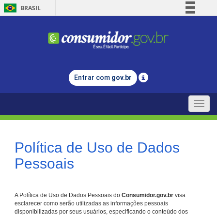
BRASIL
Simplifique!
Comunica BR
Participe
Acesso à informação
Entrar com
gov.br
Legislação
Canais
Toggle
naviga
Política de Uso de Dados
Pessoais
A Política de Uso de Dados Pessoais do
Consumidor.gov.br
visa
esclarecer como serão utilizadas as informações pessoais
disponibilizadas por seus usuários, especificando o conteúdo dos