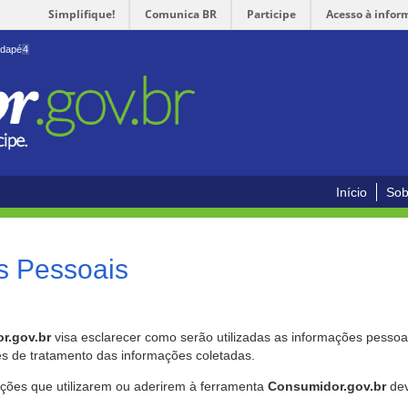
Simplifique!
Comunica BR
Participe
Acesso à infor
odapé
4
Início
Sob
s Pessoais
r.gov.br
visa esclarecer como serão utilizadas as informações pessoai
es de tratamento das informações coletadas.
ições que utilizarem ou aderirem à ferramenta
Consumidor.gov.br
dev