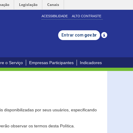
mação
Legislação
Canais
ACESSIBILIDADE
ALTO CONTRASTE
Entrar com
gov.br
re o Serviço
Empresas Participantes
Indicadores
s disponibilizadas por seus usuários, especificando
erão observar os termos desta Política.