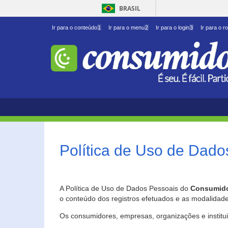
BRASIL
Ir para o conteúdo
1
Ir para o menu
2
Ir para o login
3
Ir para o r
Política de Uso de Dado
A Política de Uso de Dados Pessoais do
Consumido
o conteúdo dos registros efetuados e as modalidad
Os consumidores, empresas, organizações e institu