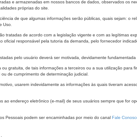
stradas e armazenadas em nossos bancos de dados, observados os nec
alidades próprias do site.
 ciência de que algumas informações serão públicas, quais sejam: o re
e Uso.
são tratadas de acordo com a legislação vigente e com as legítimas ex
o oficial responsável pela tutoria da demanda, pelo fornecedor indic
restadas pelo usuário deverá ser motivada, devidamente fundamentada 
u gratuita, de tais informações a terceiros ou a sua utilização para f
i ou de cumprimento de determinação judicial.
motivo, usarem indevidamente as informações às quais tiveram acesso 
 ao endereço eletrônico (e-mail) de seus usuários sempre que for o
Dados Pessoais podem ser encaminhadas por meio do canal
Fale Conosc