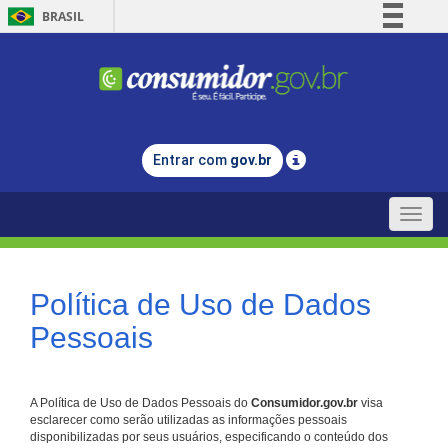
BRASIL
Simplifique!
Comunica BR
Participe
Acesso à informação
Entrar com
gov.br
Legislação
Canais
Toggle
naviga
Política de Uso de Dados
Pessoais
A Política de Uso de Dados Pessoais do
Consumidor.gov.br
visa
esclarecer como serão utilizadas as informações pessoais
disponibilizadas por seus usuários, especificando o conteúdo dos