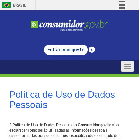
BRASIL
Simplifique!
Comunica BR
Participe
Acesso à informação
Entrar com
gov.br
Legislação
Canais
Toggle
naviga
Política de Uso de Dados
Pessoais
A Política de Uso de Dados Pessoais do
Consumidor.gov.br
visa
esclarecer como serão utilizadas as informações pessoais
disponibilizadas por seus usuários, especificando o conteúdo dos