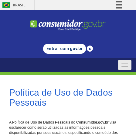
BRASIL
Simplifique!
Comunica BR
Participe
Acesso à informação
Entrar com
gov.br
Legislação
Canais
Toggle
naviga
Política de Uso de Dados
Pessoais
A Política de Uso de Dados Pessoais do
Consumidor.gov.br
visa
esclarecer como serão utilizadas as informações pessoais
disponibilizadas por seus usuários, especificando o conteúdo dos