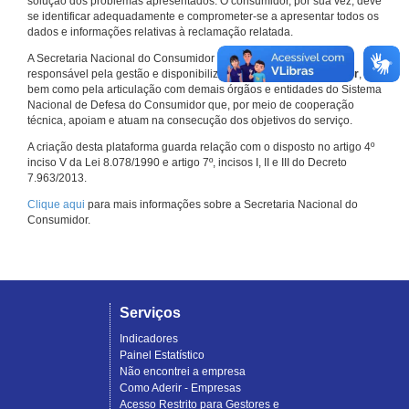
solução dos problemas apresentados. O consumidor, por sua vez, deve
se identificar adequadamente e comprometer-se a apresentar todos os
dados e informações relativas à reclamação relatada.
A Secretaria Nacional do Consumidor do Ministério da Justiça é a
responsável pela gestão e disponibilização do
Consumidor.gov.br
,
bem como pela articulação com demais órgãos e entidades do Sistema
Nacional de Defesa do Consumidor que, por meio de cooperação
técnica, apoiam e atuam na consecução dos objetivos do serviço.
A criação desta plataforma guarda relação com o disposto no artigo 4º
inciso V da Lei 8.078/1990 e artigo 7º, incisos I, II e III do Decreto
7.963/2013.
Clique aqui
para mais informações sobre a Secretaria Nacional do
Consumidor.
Serviços
Indicadores
Painel Estatístico
Não encontrei a empresa
Como Aderir - Empresas
Acesso Restrito para Gestores e