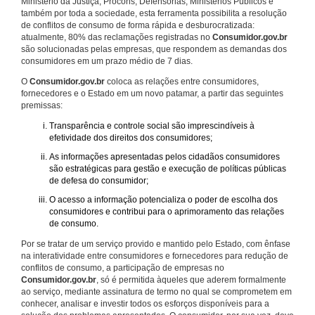
Ministério da Justiça, Procons, Defensorias, Ministérios Públicos e
também por toda a sociedade, esta ferramenta possibilita a resolução
de conflitos de consumo de forma rápida e desburocratizada:
atualmente, 80% das reclamações registradas no
Consumidor.gov.br
são solucionadas pelas empresas, que respondem as demandas dos
consumidores em um prazo médio de 7 dias.
O
Consumidor.gov.br
coloca as relações entre consumidores,
fornecedores e o Estado em um novo patamar, a partir das seguintes
premissas:
Transparência e controle social são imprescindíveis à
efetividade dos direitos dos consumidores;
As informações apresentadas pelos cidadãos consumidores
são estratégicas para gestão e execução de políticas públicas
de defesa do consumidor;
O acesso a informação potencializa o poder de escolha dos
consumidores e contribui para o aprimoramento das relações
de consumo.
Por se tratar de um serviço provido e mantido pelo Estado, com ênfase
na interatividade entre consumidores e fornecedores para redução de
conflitos de consumo, a participação de empresas no
Consumidor.gov.br
, só é permitida àqueles que aderem formalmente
ao serviço, mediante assinatura de termo no qual se comprometem em
conhecer, analisar e investir todos os esforços disponíveis para a