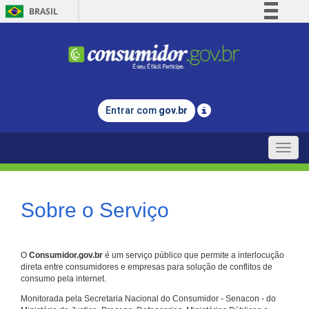
BRASIL
Simplifique!
Comunica BR
Participe
Acesso à informação
Entrar com
gov.br
Legislação
Canais
Toggle
naviga
Sobre o Serviço
O
Consumidor.gov.br
é um serviço público que permite a interlocução
direta entre consumidores e empresas para solução de conflitos de
consumo pela internet.
Monitorada pela Secretaria Nacional do Consumidor - Senacon - do