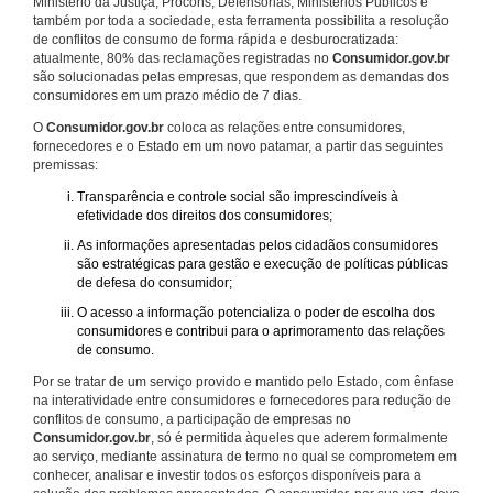
Ministério da Justiça, Procons, Defensorias, Ministérios Públicos e
também por toda a sociedade, esta ferramenta possibilita a resolução
de conflitos de consumo de forma rápida e desburocratizada:
atualmente, 80% das reclamações registradas no
Consumidor.gov.br
são solucionadas pelas empresas, que respondem as demandas dos
consumidores em um prazo médio de 7 dias.
O
Consumidor.gov.br
coloca as relações entre consumidores,
fornecedores e o Estado em um novo patamar, a partir das seguintes
premissas:
Transparência e controle social são imprescindíveis à
efetividade dos direitos dos consumidores;
As informações apresentadas pelos cidadãos consumidores
são estratégicas para gestão e execução de políticas públicas
de defesa do consumidor;
O acesso a informação potencializa o poder de escolha dos
consumidores e contribui para o aprimoramento das relações
de consumo.
Por se tratar de um serviço provido e mantido pelo Estado, com ênfase
na interatividade entre consumidores e fornecedores para redução de
conflitos de consumo, a participação de empresas no
Consumidor.gov.br
, só é permitida àqueles que aderem formalmente
ao serviço, mediante assinatura de termo no qual se comprometem em
conhecer, analisar e investir todos os esforços disponíveis para a