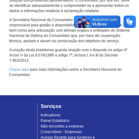
solução dos problemas apresentados. O consumidor, por sua vez, deve
se identificar adequadamente e comprometer-se a apresentar todos os
dados e informações relativas à reclamação relatada.
A Secretaria Nacional do Consumidor do Ministério da Justiça é a
responsável pela gestão e disponibilização do
Consumidor.gov.br
,
bem como pela articulação com demais órgãos e entidades do Sistema
Nacional de Defesa do Consumidor que, por meio de cooperação
técnica, apoiam e atuam na consecução dos objetivos do serviço.
A criação desta plataforma guarda relação com o disposto no artigo 4º
inciso V da Lei 8.078/1990 e artigo 7º, incisos I, II e III do Decreto
7.963/2013.
Clique aqui
para mais informações sobre a Secretaria Nacional do
Consumidor.
Serviços
Indicadores
Painel Estatístico
Não encontrei a empresa
Como Aderir - Empresas
Acesso Restrito para Gestores e