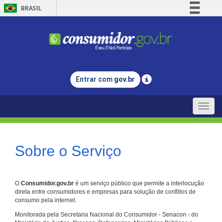
BRASIL
Simplifique!
Comunica BR
Participe
Acesso à informação
Entrar com
gov.br
Legislação
Canais
Toggle
naviga
Sobre o Serviço
O
Consumidor.gov.br
é um serviço público que permite a interlocução
direta entre consumidores e empresas para solução de conflitos de
consumo pela internet.
Monitorada pela Secretaria Nacional do Consumidor - Senacon - do