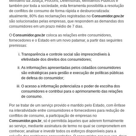
Ministério da Justiça, Procons, Defensorias, Ministérios Públicos e
também por toda a sociedade, esta ferramenta possibilita a resolução
de conflitos de consumo de forma rápida e desburocratizada:
atualmente, 80% das reclamações registradas no
Consumidor.gov.br
são solucionadas pelas empresas, que respondem as demandas dos
consumidores em um prazo médio de 7 dias.
O
Consumidor.gov.br
coloca as relações entre consumidores,
fornecedores e o Estado em um novo patamar, a partir das seguintes
premissas:
Transparência e controle social são imprescindíveis à
efetividade dos direitos dos consumidores;
As informações apresentadas pelos cidadãos consumidores
são estratégicas para gestão e execução de políticas públicas
de defesa do consumidor;
O acesso a informação potencializa o poder de escolha dos
consumidores e contribui para o aprimoramento das relações
de consumo.
Por se tratar de um serviço provido e mantido pelo Estado, com ênfase
na interatividade entre consumidores e fornecedores para redução de
conflitos de consumo, a participação de empresas no
Consumidor.gov.br
, só é permitida àqueles que aderem formalmente
ao serviço, mediante assinatura de termo no qual se comprometem em
conhecer, analisar e investir todos os esforços disponíveis para a