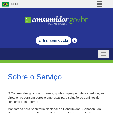
BRASIL
Simplifique!
Comunica BR
Participe
Acesso à informação
Entrar com
gov.br
Legislação
Canais
Toggle
naviga
Sobre o Serviço
O
Consumidor.gov.br
é um serviço público que permite a interlocução
direta entre consumidores e empresas para solução de conflitos de
consumo pela internet.
Monitorada pela Secretaria Nacional do Consumidor - Senacon - do