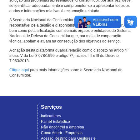
solução dos problemas apresentados. O consumidor, por sua vez, deve
se identificar adequadamente e comprometer-se a apresentar todos os
dados e informações relativas à reclamação relatada.
A Secretaria Nacional do Consumidor do Ministério da Justiça é a
responsável pela gestão e disponibilização do
Consumidor.gov.br
,
bem como pela articulação com demais órgãos e entidades do Sistema
Nacional de Defesa do Consumidor que, por meio de cooperação
técnica, apoiam e atuam na consecução dos objetivos do serviço.
A criação desta plataforma guarda relação com o disposto no artigo 4º
inciso V da Lei 8.078/1990 e artigo 7º, incisos I, II e III do Decreto
7.963/2013.
Clique aqui
para mais informações sobre a Secretaria Nacional do
Consumidor.
Serviços
Indicadores
Painel Estatístico
Não encontrei a empresa
Como Aderir - Empresas
Acesso Restrito para Gestores e