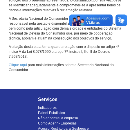
solução dos problemas apresentados. O consumidor, por sua vez, deve
se identificar adequadamente e comprometer-se a apresentar todos os
dados e informações relativas à reclamação relatada.
A Secretaria Nacional do Consumidor do Ministério da Justiça é a
responsável pela gestão e disponibilização do
Consumidor.gov.br
,
bem como pela articulação com demais órgãos e entidades do Sistema
Nacional de Defesa do Consumidor que, por meio de cooperação
técnica, apoiam e atuam na consecução dos objetivos do serviço.
A criação desta plataforma guarda relação com o disposto no artigo 4º
inciso V da Lei 8.078/1990 e artigo 7º, incisos I, II e III do Decreto
7.963/2013.
Clique aqui
para mais informações sobre a Secretaria Nacional do
Consumidor.
Serviços
Indicadores
Painel Estatístico
Não encontrei a empresa
Como Aderir - Empresas
Acesso Restrito para Gestores e