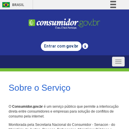
BRASIL
Simplifique!
Comunica BR
Participe
Acesso à informação
Entrar com
gov.br
Legislação
Canais
Toggle
naviga
Sobre o Serviço
O
Consumidor.gov.br
é um serviço público que permite a interlocução
direta entre consumidores e empresas para solução de conflitos de
consumo pela internet.
Monitorada pela Secretaria Nacional do Consumidor - Senacon - do