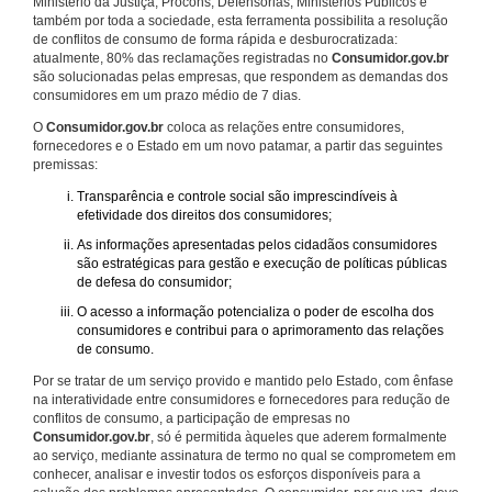
Ministério da Justiça, Procons, Defensorias, Ministérios Públicos e
também por toda a sociedade, esta ferramenta possibilita a resolução
de conflitos de consumo de forma rápida e desburocratizada:
atualmente, 80% das reclamações registradas no
Consumidor.gov.br
são solucionadas pelas empresas, que respondem as demandas dos
consumidores em um prazo médio de 7 dias.
O
Consumidor.gov.br
coloca as relações entre consumidores,
fornecedores e o Estado em um novo patamar, a partir das seguintes
premissas:
Transparência e controle social são imprescindíveis à
efetividade dos direitos dos consumidores;
As informações apresentadas pelos cidadãos consumidores
são estratégicas para gestão e execução de políticas públicas
de defesa do consumidor;
O acesso a informação potencializa o poder de escolha dos
consumidores e contribui para o aprimoramento das relações
de consumo.
Por se tratar de um serviço provido e mantido pelo Estado, com ênfase
na interatividade entre consumidores e fornecedores para redução de
conflitos de consumo, a participação de empresas no
Consumidor.gov.br
, só é permitida àqueles que aderem formalmente
ao serviço, mediante assinatura de termo no qual se comprometem em
conhecer, analisar e investir todos os esforços disponíveis para a