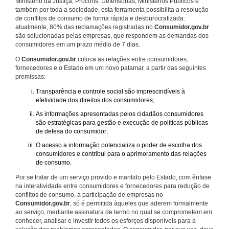
Ministério da Justiça, Procons, Defensorias, Ministérios Públicos e
também por toda a sociedade, esta ferramenta possibilita a resolução
de conflitos de consumo de forma rápida e desburocratizada:
atualmente, 80% das reclamações registradas no
Consumidor.gov.br
são solucionadas pelas empresas, que respondem as demandas dos
consumidores em um prazo médio de 7 dias.
O
Consumidor.gov.br
coloca as relações entre consumidores,
fornecedores e o Estado em um novo patamar, a partir das seguintes
premissas:
Transparência e controle social são imprescindíveis à
efetividade dos direitos dos consumidores;
As informações apresentadas pelos cidadãos consumidores
são estratégicas para gestão e execução de políticas públicas
de defesa do consumidor;
O acesso a informação potencializa o poder de escolha dos
consumidores e contribui para o aprimoramento das relações
de consumo.
Por se tratar de um serviço provido e mantido pelo Estado, com ênfase
na interatividade entre consumidores e fornecedores para redução de
conflitos de consumo, a participação de empresas no
Consumidor.gov.br
, só é permitida àqueles que aderem formalmente
ao serviço, mediante assinatura de termo no qual se comprometem em
conhecer, analisar e investir todos os esforços disponíveis para a