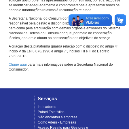
solução dos problemas apresentados. O consumidor, por sua vez, deve
se identificar adequadamente e comprometer-se a apresentar todos os
dados e informações relativas à reclamação relatada.
A Secretaria Nacional do Consumidor do Ministério da Justiça é a
responsável pela gestão e disponibilização do
Consumidor.gov.br
,
bem como pela articulação com demais órgãos e entidades do Sistema
Nacional de Defesa do Consumidor que, por meio de cooperação
técnica, apoiam e atuam na consecução dos objetivos do serviço.
A criação desta plataforma guarda relação com o disposto no artigo 4º
inciso V da Lei 8.078/1990 e artigo 7º, incisos I, II e III do Decreto
7.963/2013.
Clique aqui
para mais informações sobre a Secretaria Nacional do
Consumidor.
Serviços
Indicadores
Painel Estatístico
Não encontrei a empresa
Como Aderir - Empresas
Acesso Restrito para Gestores e