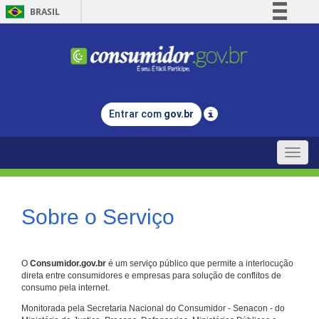
BRASIL
Simplifique!
Comunica BR
Participe
Acesso à informação
Entrar com
gov.br
Legislação
Canais
Toggle
naviga
Sobre o Serviço
O
Consumidor.gov.br
é um serviço público que permite a interlocução
direta entre consumidores e empresas para solução de conflitos de
consumo pela internet.
Monitorada pela Secretaria Nacional do Consumidor - Senacon - do