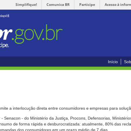
Simplifique!
Comunica BR
Participe
Acesso à infor
odapé
4
Início
Sob
mite a interlocução direta entre consumidores e empresas para solução
- Senacon - do Ministério da Justiça, Procons, Defensorias, Ministéri
 consumo de forma rápida e desburocratizada: atualmente, 80% das rec
emandas dos consumidores em um prazo médio de 7 dias.