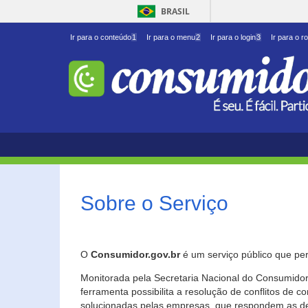
BRASIL
Ir para o conteúdo
1
Ir para o menu
2
Ir para o login
3
Ir para o r
Sobre o Serviço
O
Consumidor.gov.br
é um serviço público que per
Monitorada pela Secretaria Nacional do Consumidor 
ferramenta possibilita a resolução de conflitos de
solucionadas pelas empresas, que respondem as d