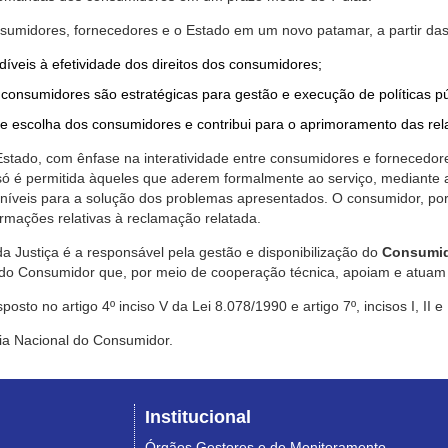
nsumidores, fornecedores e o Estado em um novo patamar, a partir das
díveis à efetividade dos direitos dos consumidores;
consumidores são estratégicas para gestão e execução de políticas p
de escolha dos consumidores e contribui para o aprimoramento das re
 Estado, com ênfase na interatividade entre consumidores e fornecedor
 só é permitida àqueles que aderem formalmente ao serviço, mediant
sponíveis para a solução dos problemas apresentados. O consumidor, po
rmações relativas à reclamação relatada.
a Justiça é a responsável pela gestão e disponibilização do
Consumid
do Consumidor que, por meio de cooperação técnica, apoiam e atuam 
sto no artigo 4º inciso V da Lei 8.078/1990 e artigo 7º, incisos I, II e
ia Nacional do Consumidor.
Institucional
Órgãos Gestores e de Monitoramento