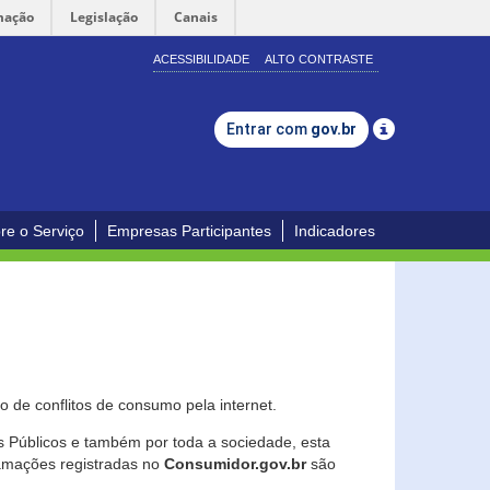
mação
Legislação
Canais
ACESSIBILIDADE
ALTO CONTRASTE
Entrar com
gov.br
re o Serviço
Empresas Participantes
Indicadores
 de conflitos de consumo pela internet.
os Públicos e também por toda a sociedade, esta
lamações registradas no
Consumidor.gov.br
são