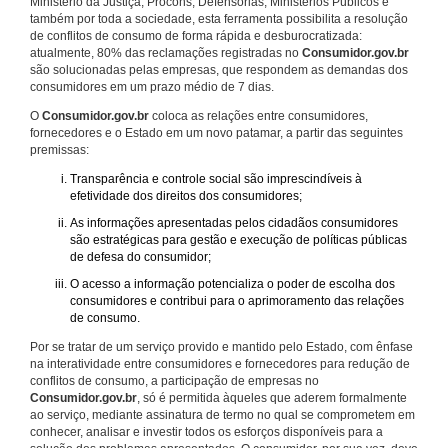
Ministério da Justiça, Procons, Defensorias, Ministérios Públicos e
também por toda a sociedade, esta ferramenta possibilita a resolução
de conflitos de consumo de forma rápida e desburocratizada:
atualmente, 80% das reclamações registradas no
Consumidor.gov.br
são solucionadas pelas empresas, que respondem as demandas dos
consumidores em um prazo médio de 7 dias.
O
Consumidor.gov.br
coloca as relações entre consumidores,
fornecedores e o Estado em um novo patamar, a partir das seguintes
premissas:
Transparência e controle social são imprescindíveis à
efetividade dos direitos dos consumidores;
As informações apresentadas pelos cidadãos consumidores
são estratégicas para gestão e execução de políticas públicas
de defesa do consumidor;
O acesso a informação potencializa o poder de escolha dos
consumidores e contribui para o aprimoramento das relações
de consumo.
Por se tratar de um serviço provido e mantido pelo Estado, com ênfase
na interatividade entre consumidores e fornecedores para redução de
conflitos de consumo, a participação de empresas no
Consumidor.gov.br
, só é permitida àqueles que aderem formalmente
ao serviço, mediante assinatura de termo no qual se comprometem em
conhecer, analisar e investir todos os esforços disponíveis para a