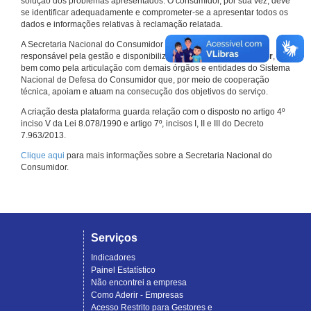
solução dos problemas apresentados. O consumidor, por sua vez, deve
se identificar adequadamente e comprometer-se a apresentar todos os
dados e informações relativas à reclamação relatada.
A Secretaria Nacional do Consumidor do Ministério da Justiça é a
responsável pela gestão e disponibilização do
Consumidor.gov.br
,
bem como pela articulação com demais órgãos e entidades do Sistema
Nacional de Defesa do Consumidor que, por meio de cooperação
técnica, apoiam e atuam na consecução dos objetivos do serviço.
A criação desta plataforma guarda relação com o disposto no artigo 4º
inciso V da Lei 8.078/1990 e artigo 7º, incisos I, II e III do Decreto
7.963/2013.
Clique aqui
para mais informações sobre a Secretaria Nacional do
Consumidor.
Serviços
Indicadores
Painel Estatístico
Não encontrei a empresa
Como Aderir - Empresas
Acesso Restrito para Gestores e