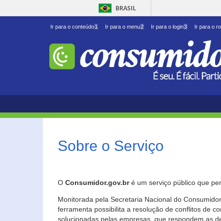
BRASIL
Ir para o conteúdo
1
Ir para o menu
2
Ir para o login
3
Ir para o r
Sobre o Serviço
O
Consumidor.gov.br
é um serviço público que per
Monitorada pela Secretaria Nacional do Consumidor 
ferramenta possibilita a resolução de conflitos de
solucionadas pelas empresas, que respondem as d