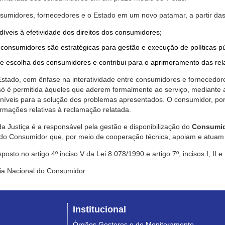
nsumidores, fornecedores e o Estado em um novo patamar, a partir das
díveis à efetividade dos direitos dos consumidores;
consumidores são estratégicas para gestão e execução de políticas p
de escolha dos consumidores e contribui para o aprimoramento das re
 Estado, com ênfase na interatividade entre consumidores e fornecedor
 só é permitida àqueles que aderem formalmente ao serviço, mediant
sponíveis para a solução dos problemas apresentados. O consumidor, po
rmações relativas à reclamação relatada.
a Justiça é a responsável pela gestão e disponibilização do
Consumid
do Consumidor que, por meio de cooperação técnica, apoiam e atuam 
sto no artigo 4º inciso V da Lei 8.078/1990 e artigo 7º, incisos I, II e
ia Nacional do Consumidor.
Institucional
Órgãos Gestores e de Monitoramento