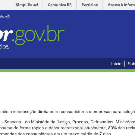
Simplifique!
Comunica BR
Participe
Acesso à infor
odapé
4
Início
Sob
mite a interlocução direta entre consumidores e empresas para solução
- Senacon - do Ministério da Justiça, Procons, Defensorias, Ministéri
 consumo de forma rápida e desburocratizada: atualmente, 80% das rec
emandas dos consumidores em um prazo médio de 7 dias.