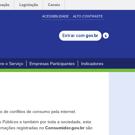
mação
Legislação
Canais
ACESSIBILIDADE
ALTO CONTRASTE
Entrar com
gov.br
re o Serviço
Empresas Participantes
Indicadores
 de conflitos de consumo pela internet.
os Públicos e também por toda a sociedade, esta
lamações registradas no
Consumidor.gov.br
são