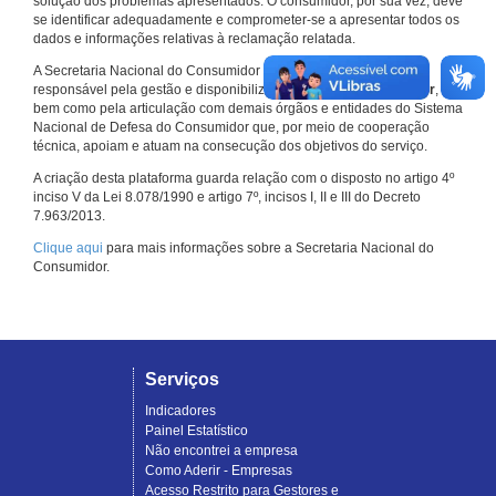
solução dos problemas apresentados. O consumidor, por sua vez, deve
se identificar adequadamente e comprometer-se a apresentar todos os
dados e informações relativas à reclamação relatada.
A Secretaria Nacional do Consumidor do Ministério da Justiça é a
responsável pela gestão e disponibilização do
Consumidor.gov.br
,
bem como pela articulação com demais órgãos e entidades do Sistema
Nacional de Defesa do Consumidor que, por meio de cooperação
técnica, apoiam e atuam na consecução dos objetivos do serviço.
A criação desta plataforma guarda relação com o disposto no artigo 4º
inciso V da Lei 8.078/1990 e artigo 7º, incisos I, II e III do Decreto
7.963/2013.
Clique aqui
para mais informações sobre a Secretaria Nacional do
Consumidor.
Serviços
Indicadores
Painel Estatístico
Não encontrei a empresa
Como Aderir - Empresas
Acesso Restrito para Gestores e