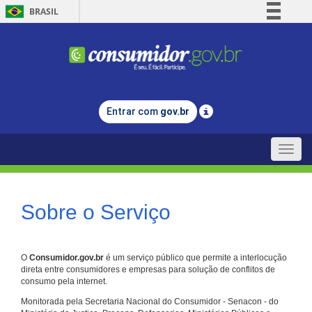
BRASIL
Simplifique!
Comunica BR
Participe
Acesso à informação
Entrar com
gov.br
Legislação
Canais
Toggle
naviga
Sobre o Serviço
O
Consumidor.gov.br
é um serviço público que permite a interlocução
direta entre consumidores e empresas para solução de conflitos de
consumo pela internet.
Monitorada pela Secretaria Nacional do Consumidor - Senacon - do