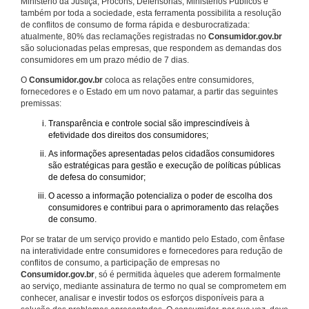
Ministério da Justiça, Procons, Defensorias, Ministérios Públicos e
também por toda a sociedade, esta ferramenta possibilita a resolução
de conflitos de consumo de forma rápida e desburocratizada:
atualmente, 80% das reclamações registradas no
Consumidor.gov.br
são solucionadas pelas empresas, que respondem as demandas dos
consumidores em um prazo médio de 7 dias.
O
Consumidor.gov.br
coloca as relações entre consumidores,
fornecedores e o Estado em um novo patamar, a partir das seguintes
premissas:
Transparência e controle social são imprescindíveis à
efetividade dos direitos dos consumidores;
As informações apresentadas pelos cidadãos consumidores
são estratégicas para gestão e execução de políticas públicas
de defesa do consumidor;
O acesso a informação potencializa o poder de escolha dos
consumidores e contribui para o aprimoramento das relações
de consumo.
Por se tratar de um serviço provido e mantido pelo Estado, com ênfase
na interatividade entre consumidores e fornecedores para redução de
conflitos de consumo, a participação de empresas no
Consumidor.gov.br
, só é permitida àqueles que aderem formalmente
ao serviço, mediante assinatura de termo no qual se comprometem em
conhecer, analisar e investir todos os esforços disponíveis para a