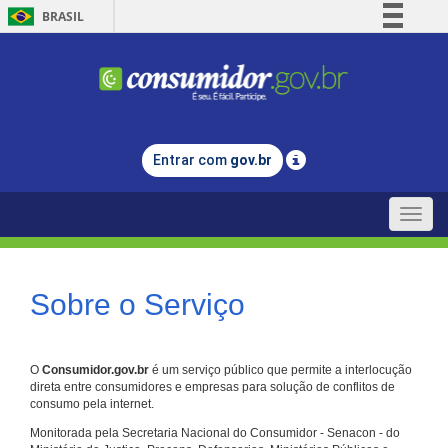
BRASIL
Simplifique!
Comunica BR
Participe
Acesso à informação
Entrar com
gov.br
Legislação
Canais
Toggle
naviga
Sobre o Serviço
O
Consumidor.gov.br
é um serviço público que permite a interlocução
direta entre consumidores e empresas para solução de conflitos de
consumo pela internet.
Monitorada pela Secretaria Nacional do Consumidor - Senacon - do