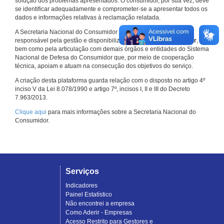
solução dos problemas apresentados. O consumidor, por sua vez, deve
se identificar adequadamente e comprometer-se a apresentar todos os
dados e informações relativas à reclamação relatada.
A Secretaria Nacional do Consumidor do Ministério da Justiça é a
responsável pela gestão e disponibilização do
Consumidor.gov.br
,
bem como pela articulação com demais órgãos e entidades do Sistema
Nacional de Defesa do Consumidor que, por meio de cooperação
técnica, apoiam e atuam na consecução dos objetivos do serviço.
A criação desta plataforma guarda relação com o disposto no artigo 4º
inciso V da Lei 8.078/1990 e artigo 7º, incisos I, II e III do Decreto
7.963/2013.
Clique aqui
para mais informações sobre a Secretaria Nacional do
Consumidor.
Serviços
Indicadores
Painel Estatístico
Não encontrei a empresa
Como Aderir - Empresas
Acesso Restrito para Gestores e