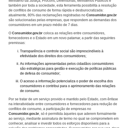
Ministério da Justiça, Procons, Defensorias, Ministérios Públicos e
também por toda a sociedade, esta ferramenta possibilita a resolução
de conflitos de consumo de forma rápida e desburocratizada:
atualmente, 80% das reclamações registradas no
Consumidor.gov.br
são solucionadas pelas empresas, que respondem as demandas dos
consumidores em um prazo médio de 7 dias.
O
Consumidor.gov.br
coloca as relações entre consumidores,
fornecedores e o Estado em um novo patamar, a partir das seguintes
premissas:
Transparência e controle social são imprescindíveis à
efetividade dos direitos dos consumidores;
As informações apresentadas pelos cidadãos consumidores
são estratégicas para gestão e execução de políticas públicas
de defesa do consumidor;
O acesso a informação potencializa o poder de escolha dos
consumidores e contribui para o aprimoramento das relações
de consumo.
Por se tratar de um serviço provido e mantido pelo Estado, com ênfase
na interatividade entre consumidores e fornecedores para redução de
conflitos de consumo, a participação de empresas no
Consumidor.gov.br
, só é permitida àqueles que aderem formalmente
ao serviço, mediante assinatura de termo no qual se comprometem em
conhecer, analisar e investir todos os esforços disponíveis para a