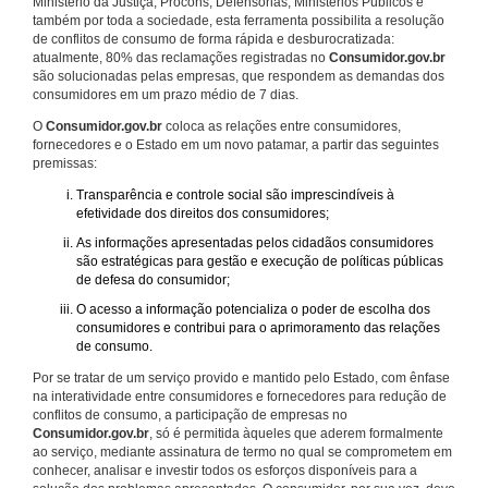
Ministério da Justiça, Procons, Defensorias, Ministérios Públicos e
também por toda a sociedade, esta ferramenta possibilita a resolução
de conflitos de consumo de forma rápida e desburocratizada:
atualmente, 80% das reclamações registradas no
Consumidor.gov.br
são solucionadas pelas empresas, que respondem as demandas dos
consumidores em um prazo médio de 7 dias.
O
Consumidor.gov.br
coloca as relações entre consumidores,
fornecedores e o Estado em um novo patamar, a partir das seguintes
premissas:
Transparência e controle social são imprescindíveis à
efetividade dos direitos dos consumidores;
As informações apresentadas pelos cidadãos consumidores
são estratégicas para gestão e execução de políticas públicas
de defesa do consumidor;
O acesso a informação potencializa o poder de escolha dos
consumidores e contribui para o aprimoramento das relações
de consumo.
Por se tratar de um serviço provido e mantido pelo Estado, com ênfase
na interatividade entre consumidores e fornecedores para redução de
conflitos de consumo, a participação de empresas no
Consumidor.gov.br
, só é permitida àqueles que aderem formalmente
ao serviço, mediante assinatura de termo no qual se comprometem em
conhecer, analisar e investir todos os esforços disponíveis para a