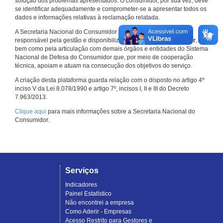
solução dos problemas apresentados. O consumidor, por sua vez, deve
se identificar adequadamente e comprometer-se a apresentar todos os
dados e informações relativas à reclamação relatada.
A Secretaria Nacional do Consumidor do Ministério da Justiça é a
responsável pela gestão e disponibilização do
Consumidor.gov.br
,
bem como pela articulação com demais órgãos e entidades do Sistema
Nacional de Defesa do Consumidor que, por meio de cooperação
técnica, apoiam e atuam na consecução dos objetivos do serviço.
A criação desta plataforma guarda relação com o disposto no artigo 4º
inciso V da Lei 8.078/1990 e artigo 7º, incisos I, II e III do Decreto
7.963/2013.
Clique aqui
para mais informações sobre a Secretaria Nacional do
Consumidor.
Serviços
Indicadores
Painel Estatístico
Não encontrei a empresa
Como Aderir - Empresas
Acesso Restrito para Gestores e