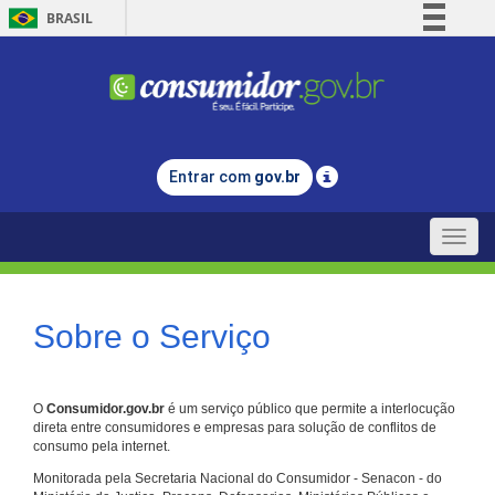
BRASIL
Simplifique!
Comunica BR
Participe
Acesso à informação
Entrar com
gov.br
Legislação
Canais
Toggle
naviga
Sobre o Serviço
O
Consumidor.gov.br
é um serviço público que permite a interlocução
direta entre consumidores e empresas para solução de conflitos de
consumo pela internet.
Monitorada pela Secretaria Nacional do Consumidor - Senacon - do