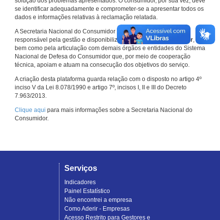
solução dos problemas apresentados. O consumidor, por sua vez, deve
se identificar adequadamente e comprometer-se a apresentar todos os
dados e informações relativas à reclamação relatada.
A Secretaria Nacional do Consumidor do Ministério da Justiça é a
responsável pela gestão e disponibilização do
Consumidor.gov.br
,
bem como pela articulação com demais órgãos e entidades do Sistema
Nacional de Defesa do Consumidor que, por meio de cooperação
técnica, apoiam e atuam na consecução dos objetivos do serviço.
A criação desta plataforma guarda relação com o disposto no artigo 4º
inciso V da Lei 8.078/1990 e artigo 7º, incisos I, II e III do Decreto
7.963/2013.
Clique aqui
para mais informações sobre a Secretaria Nacional do
Consumidor.
Serviços
Indicadores
Painel Estatístico
Não encontrei a empresa
Como Aderir - Empresas
Acesso Restrito para Gestores e