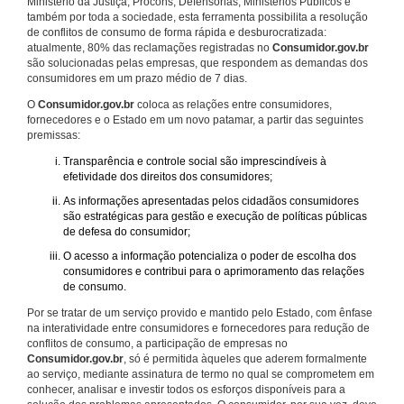
Ministério da Justiça, Procons, Defensorias, Ministérios Públicos e
também por toda a sociedade, esta ferramenta possibilita a resolução
de conflitos de consumo de forma rápida e desburocratizada:
atualmente, 80% das reclamações registradas no
Consumidor.gov.br
são solucionadas pelas empresas, que respondem as demandas dos
consumidores em um prazo médio de 7 dias.
O
Consumidor.gov.br
coloca as relações entre consumidores,
fornecedores e o Estado em um novo patamar, a partir das seguintes
premissas:
Transparência e controle social são imprescindíveis à
efetividade dos direitos dos consumidores;
As informações apresentadas pelos cidadãos consumidores
são estratégicas para gestão e execução de políticas públicas
de defesa do consumidor;
O acesso a informação potencializa o poder de escolha dos
consumidores e contribui para o aprimoramento das relações
de consumo.
Por se tratar de um serviço provido e mantido pelo Estado, com ênfase
na interatividade entre consumidores e fornecedores para redução de
conflitos de consumo, a participação de empresas no
Consumidor.gov.br
, só é permitida àqueles que aderem formalmente
ao serviço, mediante assinatura de termo no qual se comprometem em
conhecer, analisar e investir todos os esforços disponíveis para a