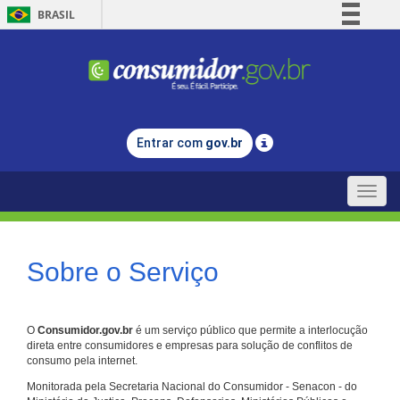
BRASIL
Simplifique!
Comunica BR
Participe
Acesso à informação
Entrar com
gov.br
Legislação
Canais
Toggle
naviga
Sobre o Serviço
O
Consumidor.gov.br
é um serviço público que permite a interlocução
direta entre consumidores e empresas para solução de conflitos de
consumo pela internet.
Monitorada pela Secretaria Nacional do Consumidor - Senacon - do