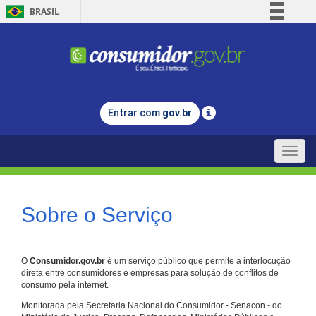
BRASIL
Simplifique!
Comunica BR
Participe
Acesso à informação
Entrar com
gov.br
Legislação
Canais
Toggle
naviga
Sobre o Serviço
O
Consumidor.gov.br
é um serviço público que permite a interlocução
direta entre consumidores e empresas para solução de conflitos de
consumo pela internet.
Monitorada pela Secretaria Nacional do Consumidor - Senacon - do