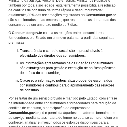
Ministério da Justiça, Procons, Defensorias, Ministérios Públicos e
também por toda a sociedade, esta ferramenta possibilita a resolução
de conflitos de consumo de forma rápida e desburocratizada:
atualmente, 80% das reclamações registradas no
Consumidor.gov.br
são solucionadas pelas empresas, que respondem as demandas dos
consumidores em um prazo médio de 7 dias.
O
Consumidor.gov.br
coloca as relações entre consumidores,
fornecedores e o Estado em um novo patamar, a partir das seguintes
premissas:
Transparência e controle social são imprescindíveis à
efetividade dos direitos dos consumidores;
As informações apresentadas pelos cidadãos consumidores
são estratégicas para gestão e execução de políticas públicas
de defesa do consumidor;
O acesso a informação potencializa o poder de escolha dos
consumidores e contribui para o aprimoramento das relações
de consumo.
Por se tratar de um serviço provido e mantido pelo Estado, com ênfase
na interatividade entre consumidores e fornecedores para redução de
conflitos de consumo, a participação de empresas no
Consumidor.gov.br
, só é permitida àqueles que aderem formalmente
ao serviço, mediante assinatura de termo no qual se comprometem em
conhecer, analisar e investir todos os esforços disponíveis para a