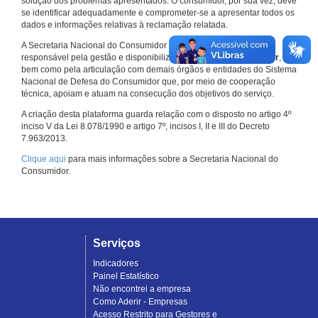
solução dos problemas apresentados. O consumidor, por sua vez, deve
se identificar adequadamente e comprometer-se a apresentar todos os
dados e informações relativas à reclamação relatada.
A Secretaria Nacional do Consumidor do Ministério da Justiça é a
responsável pela gestão e disponibilização do
Consumidor.gov.br
,
bem como pela articulação com demais órgãos e entidades do Sistema
Nacional de Defesa do Consumidor que, por meio de cooperação
técnica, apoiam e atuam na consecução dos objetivos do serviço.
A criação desta plataforma guarda relação com o disposto no artigo 4º
inciso V da Lei 8.078/1990 e artigo 7º, incisos I, II e III do Decreto
7.963/2013.
Clique aqui
para mais informações sobre a Secretaria Nacional do
Consumidor.
Serviços
Indicadores
Painel Estatístico
Não encontrei a empresa
Como Aderir - Empresas
Acesso Restrito para Gestores e