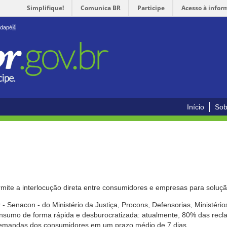
Simplifique!
Comunica BR
Participe
Acesso à infor
odapé
4
Início
Sob
mite a interlocução direta entre consumidores e empresas para solução
- Senacon - do Ministério da Justiça, Procons, Defensorias, Ministéri
 consumo de forma rápida e desburocratizada: atualmente, 80% das rec
emandas dos consumidores em um prazo médio de 7 dias.