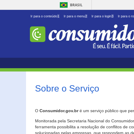
BRASIL
Ir para o conteúdo
1
Ir para o menu
2
Ir para o login
3
Ir para o r
Sobre o Serviço
O
Consumidor.gov.br
é um serviço público que per
Monitorada pela Secretaria Nacional do Consumidor 
ferramenta possibilita a resolução de conflitos de
solucionadas pelas empresas, que respondem as d