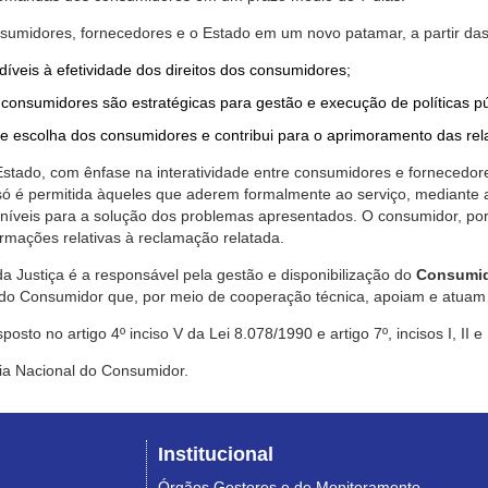
nsumidores, fornecedores e o Estado em um novo patamar, a partir das
díveis à efetividade dos direitos dos consumidores;
consumidores são estratégicas para gestão e execução de políticas p
de escolha dos consumidores e contribui para o aprimoramento das re
 Estado, com ênfase na interatividade entre consumidores e fornecedor
 só é permitida àqueles que aderem formalmente ao serviço, mediant
sponíveis para a solução dos problemas apresentados. O consumidor, po
rmações relativas à reclamação relatada.
a Justiça é a responsável pela gestão e disponibilização do
Consumid
do Consumidor que, por meio de cooperação técnica, apoiam e atuam 
sto no artigo 4º inciso V da Lei 8.078/1990 e artigo 7º, incisos I, II e
ia Nacional do Consumidor.
Institucional
Órgãos Gestores e de Monitoramento