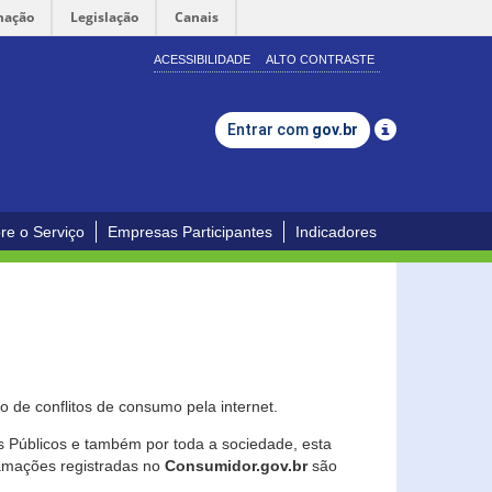
mação
Legislação
Canais
ACESSIBILIDADE
ALTO CONTRASTE
Entrar com
gov.br
re o Serviço
Empresas Participantes
Indicadores
 de conflitos de consumo pela internet.
os Públicos e também por toda a sociedade, esta
lamações registradas no
Consumidor.gov.br
são