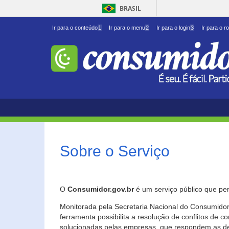
BRASIL
Ir para o conteúdo
1
Ir para o menu
2
Ir para o login
3
Ir para o r
Sobre o Serviço
O
Consumidor.gov.br
é um serviço público que per
Monitorada pela Secretaria Nacional do Consumidor 
ferramenta possibilita a resolução de conflitos de
solucionadas pelas empresas, que respondem as d