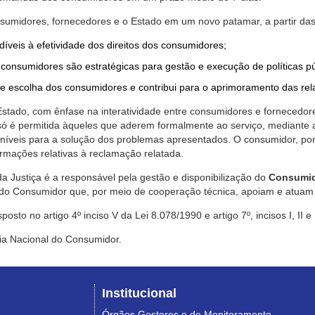
nsumidores, fornecedores e o Estado em um novo patamar, a partir das
díveis à efetividade dos direitos dos consumidores;
consumidores são estratégicas para gestão e execução de políticas p
de escolha dos consumidores e contribui para o aprimoramento das re
 Estado, com ênfase na interatividade entre consumidores e fornecedor
 só é permitida àqueles que aderem formalmente ao serviço, mediant
sponíveis para a solução dos problemas apresentados. O consumidor, po
rmações relativas à reclamação relatada.
a Justiça é a responsável pela gestão e disponibilização do
Consumid
do Consumidor que, por meio de cooperação técnica, apoiam e atuam 
sto no artigo 4º inciso V da Lei 8.078/1990 e artigo 7º, incisos I, II e
ia Nacional do Consumidor.
Institucional
Órgãos Gestores e de Monitoramento