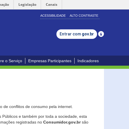
mação
Legislação
Canais
ACESSIBILIDADE
ALTO CONTRASTE
Entrar com
gov.br
re o Serviço
Empresas Participantes
Indicadores
 de conflitos de consumo pela internet.
os Públicos e também por toda a sociedade, esta
lamações registradas no
Consumidor.gov.br
são