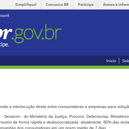
Simplifique!
Comunica BR
Participe
Acesso à infor
odapé
4
Início
Sob
mite a interlocução direta entre consumidores e empresas para solução
- Senacon - do Ministério da Justiça, Procons, Defensorias, Ministéri
 consumo de forma rápida e desburocratizada: atualmente, 80% das rec
emandas dos consumidores em um prazo médio de 7 dias.