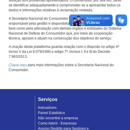
solução dos problemas apresentados. O consumidor, por sua vez, deve
se identificar adequadamente e comprometer-se a apresentar todos os
dados e informações relativas à reclamação relatada.
A Secretaria Nacional do Consumidor do Ministério da Justiça é a
responsável pela gestão e disponibilização do
Consumidor.gov.br
,
bem como pela articulação com demais órgãos e entidades do Sistema
Nacional de Defesa do Consumidor que, por meio de cooperação
técnica, apoiam e atuam na consecução dos objetivos do serviço.
A criação desta plataforma guarda relação com o disposto no artigo 4º
inciso V da Lei 8.078/1990 e artigo 7º, incisos I, II e III do Decreto
7.963/2013.
Clique aqui
para mais informações sobre a Secretaria Nacional do
Consumidor.
Serviços
Indicadores
Painel Estatístico
Não encontrei a empresa
Como Aderir - Empresas
Acesso Restrito para Gestores e