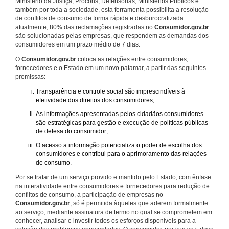
Ministério da Justiça, Procons, Defensorias, Ministérios Públicos e
também por toda a sociedade, esta ferramenta possibilita a resolução
de conflitos de consumo de forma rápida e desburocratizada:
atualmente, 80% das reclamações registradas no
Consumidor.gov.br
são solucionadas pelas empresas, que respondem as demandas dos
consumidores em um prazo médio de 7 dias.
O
Consumidor.gov.br
coloca as relações entre consumidores,
fornecedores e o Estado em um novo patamar, a partir das seguintes
premissas:
Transparência e controle social são imprescindíveis à
efetividade dos direitos dos consumidores;
As informações apresentadas pelos cidadãos consumidores
são estratégicas para gestão e execução de políticas públicas
de defesa do consumidor;
O acesso a informação potencializa o poder de escolha dos
consumidores e contribui para o aprimoramento das relações
de consumo.
Por se tratar de um serviço provido e mantido pelo Estado, com ênfase
na interatividade entre consumidores e fornecedores para redução de
conflitos de consumo, a participação de empresas no
Consumidor.gov.br
, só é permitida àqueles que aderem formalmente
ao serviço, mediante assinatura de termo no qual se comprometem em
conhecer, analisar e investir todos os esforços disponíveis para a