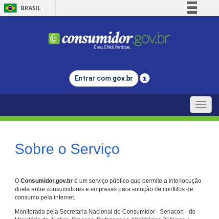
BRASIL
Simplifique!
Comunica BR
Participe
Acesso à informação
Entrar com
gov.br
Legislação
Canais
Toggle
naviga
Sobre o Serviço
O
Consumidor.gov.br
é um serviço público que permite a interlocução
direta entre consumidores e empresas para solução de conflitos de
consumo pela internet.
Monitorada pela Secretaria Nacional do Consumidor - Senacon - do