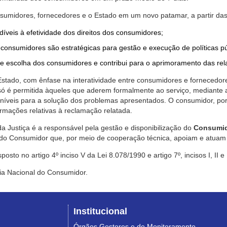
nsumidores, fornecedores e o Estado em um novo patamar, a partir das
díveis à efetividade dos direitos dos consumidores;
consumidores são estratégicas para gestão e execução de políticas p
de escolha dos consumidores e contribui para o aprimoramento das re
 Estado, com ênfase na interatividade entre consumidores e fornecedor
 só é permitida àqueles que aderem formalmente ao serviço, mediant
sponíveis para a solução dos problemas apresentados. O consumidor, po
rmações relativas à reclamação relatada.
a Justiça é a responsável pela gestão e disponibilização do
Consumid
do Consumidor que, por meio de cooperação técnica, apoiam e atuam 
sto no artigo 4º inciso V da Lei 8.078/1990 e artigo 7º, incisos I, II e
ia Nacional do Consumidor.
Institucional
Órgãos Gestores e de Monitoramento