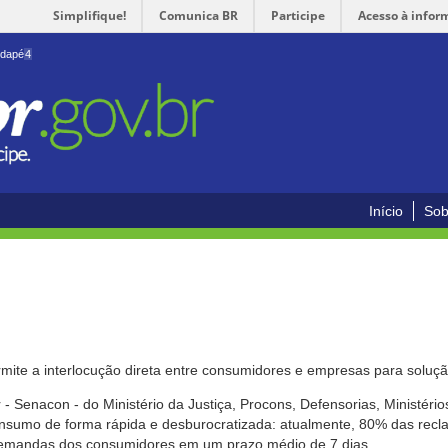
Simplifique!
Comunica BR
Participe
Acesso à infor
odapé
4
Início
Sob
mite a interlocução direta entre consumidores e empresas para solução
- Senacon - do Ministério da Justiça, Procons, Defensorias, Ministéri
 consumo de forma rápida e desburocratizada: atualmente, 80% das rec
emandas dos consumidores em um prazo médio de 7 dias.