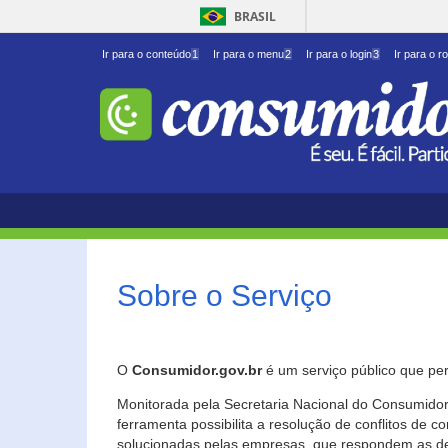
BRASIL
Ir para o conteúdo
1
Ir para o menu
2
Ir para o login
3
Ir para o r
Sobre o Serviço
O
Consumidor.gov.br
é um serviço público que per
Monitorada pela Secretaria Nacional do Consumidor 
ferramenta possibilita a resolução de conflitos de
solucionadas pelas empresas, que respondem as d