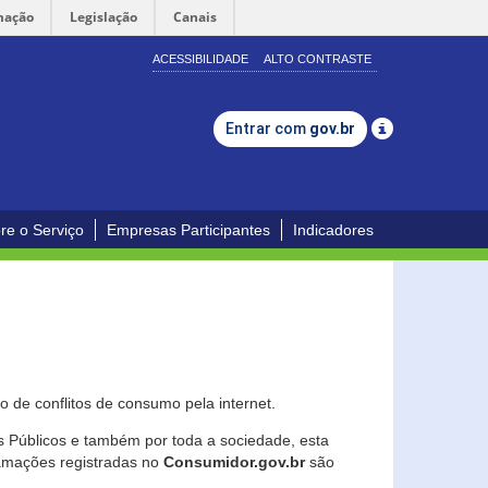
mação
Legislação
Canais
ACESSIBILIDADE
ALTO CONTRASTE
Entrar com
gov.br
re o Serviço
Empresas Participantes
Indicadores
 de conflitos de consumo pela internet.
os Públicos e também por toda a sociedade, esta
lamações registradas no
Consumidor.gov.br
são