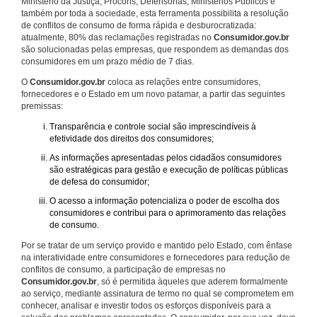
Ministério da Justiça, Procons, Defensorias, Ministérios Públicos e
também por toda a sociedade, esta ferramenta possibilita a resolução
de conflitos de consumo de forma rápida e desburocratizada:
atualmente, 80% das reclamações registradas no
Consumidor.gov.br
são solucionadas pelas empresas, que respondem as demandas dos
consumidores em um prazo médio de 7 dias.
O
Consumidor.gov.br
coloca as relações entre consumidores,
fornecedores e o Estado em um novo patamar, a partir das seguintes
premissas:
Transparência e controle social são imprescindíveis à
efetividade dos direitos dos consumidores;
As informações apresentadas pelos cidadãos consumidores
são estratégicas para gestão e execução de políticas públicas
de defesa do consumidor;
O acesso a informação potencializa o poder de escolha dos
consumidores e contribui para o aprimoramento das relações
de consumo.
Por se tratar de um serviço provido e mantido pelo Estado, com ênfase
na interatividade entre consumidores e fornecedores para redução de
conflitos de consumo, a participação de empresas no
Consumidor.gov.br
, só é permitida àqueles que aderem formalmente
ao serviço, mediante assinatura de termo no qual se comprometem em
conhecer, analisar e investir todos os esforços disponíveis para a