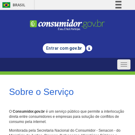
BRASIL
Simplifique!
Comunica BR
Participe
Acesso à informação
Entrar com
gov.br
Legislação
Canais
Toggle
naviga
Sobre o Serviço
O
Consumidor.gov.br
é um serviço público que permite a interlocução
direta entre consumidores e empresas para solução de conflitos de
consumo pela internet.
Monitorada pela Secretaria Nacional do Consumidor - Senacon - do