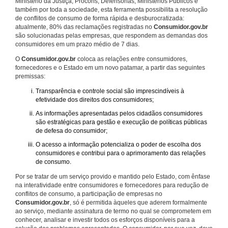
Ministério da Justiça, Procons, Defensorias, Ministérios Públicos e
também por toda a sociedade, esta ferramenta possibilita a resolução
de conflitos de consumo de forma rápida e desburocratizada:
atualmente, 80% das reclamações registradas no
Consumidor.gov.br
são solucionadas pelas empresas, que respondem as demandas dos
consumidores em um prazo médio de 7 dias.
O
Consumidor.gov.br
coloca as relações entre consumidores,
fornecedores e o Estado em um novo patamar, a partir das seguintes
premissas:
Transparência e controle social são imprescindíveis à
efetividade dos direitos dos consumidores;
As informações apresentadas pelos cidadãos consumidores
são estratégicas para gestão e execução de políticas públicas
de defesa do consumidor;
O acesso a informação potencializa o poder de escolha dos
consumidores e contribui para o aprimoramento das relações
de consumo.
Por se tratar de um serviço provido e mantido pelo Estado, com ênfase
na interatividade entre consumidores e fornecedores para redução de
conflitos de consumo, a participação de empresas no
Consumidor.gov.br
, só é permitida àqueles que aderem formalmente
ao serviço, mediante assinatura de termo no qual se comprometem em
conhecer, analisar e investir todos os esforços disponíveis para a