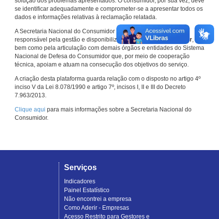
solução dos problemas apresentados. O consumidor, por sua vez, deve
se identificar adequadamente e comprometer-se a apresentar todos os
dados e informações relativas à reclamação relatada.
A Secretaria Nacional do Consumidor do Ministério da Justiça é a
responsável pela gestão e disponibilização do
Consumidor.gov.br
,
bem como pela articulação com demais órgãos e entidades do Sistema
Nacional de Defesa do Consumidor que, por meio de cooperação
técnica, apoiam e atuam na consecução dos objetivos do serviço.
A criação desta plataforma guarda relação com o disposto no artigo 4º
inciso V da Lei 8.078/1990 e artigo 7º, incisos I, II e III do Decreto
7.963/2013.
Clique aqui
para mais informações sobre a Secretaria Nacional do
Consumidor.
Serviços
Indicadores
Painel Estatístico
Não encontrei a empresa
Como Aderir - Empresas
Acesso Restrito para Gestores e