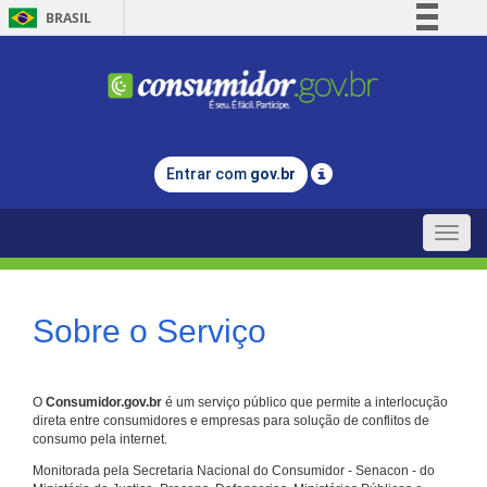
BRASIL
Simplifique!
Comunica BR
Participe
Acesso à informação
Entrar com
gov.br
Legislação
Canais
Toggle
naviga
Sobre o Serviço
O
Consumidor.gov.br
é um serviço público que permite a interlocução
direta entre consumidores e empresas para solução de conflitos de
consumo pela internet.
Monitorada pela Secretaria Nacional do Consumidor - Senacon - do