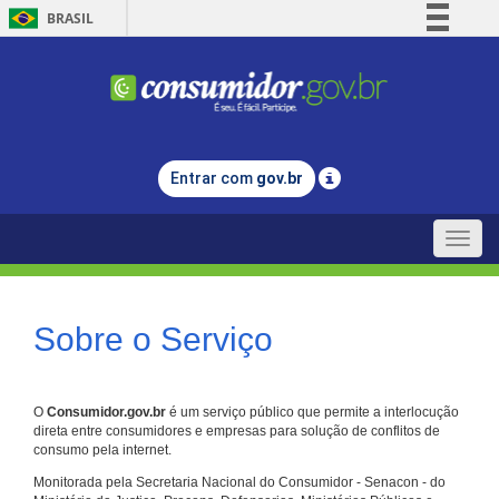
BRASIL
Simplifique!
Comunica BR
Participe
Acesso à informação
Entrar com
gov.br
Legislação
Canais
Toggle
naviga
Sobre o Serviço
O
Consumidor.gov.br
é um serviço público que permite a interlocução
direta entre consumidores e empresas para solução de conflitos de
consumo pela internet.
Monitorada pela Secretaria Nacional do Consumidor - Senacon - do