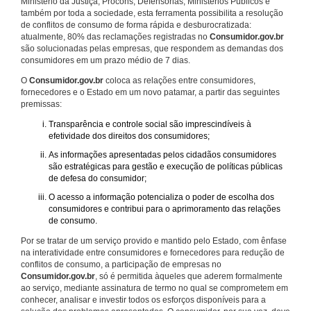
Ministério da Justiça, Procons, Defensorias, Ministérios Públicos e
também por toda a sociedade, esta ferramenta possibilita a resolução
de conflitos de consumo de forma rápida e desburocratizada:
atualmente, 80% das reclamações registradas no
Consumidor.gov.br
são solucionadas pelas empresas, que respondem as demandas dos
consumidores em um prazo médio de 7 dias.
O
Consumidor.gov.br
coloca as relações entre consumidores,
fornecedores e o Estado em um novo patamar, a partir das seguintes
premissas:
Transparência e controle social são imprescindíveis à
efetividade dos direitos dos consumidores;
As informações apresentadas pelos cidadãos consumidores
são estratégicas para gestão e execução de políticas públicas
de defesa do consumidor;
O acesso a informação potencializa o poder de escolha dos
consumidores e contribui para o aprimoramento das relações
de consumo.
Por se tratar de um serviço provido e mantido pelo Estado, com ênfase
na interatividade entre consumidores e fornecedores para redução de
conflitos de consumo, a participação de empresas no
Consumidor.gov.br
, só é permitida àqueles que aderem formalmente
ao serviço, mediante assinatura de termo no qual se comprometem em
conhecer, analisar e investir todos os esforços disponíveis para a