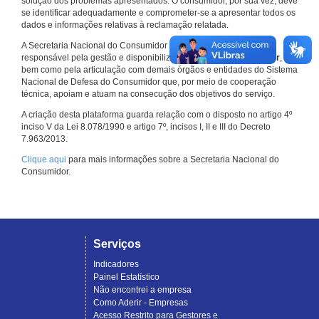
solução dos problemas apresentados. O consumidor, por sua vez, deve
se identificar adequadamente e comprometer-se a apresentar todos os
dados e informações relativas à reclamação relatada.
A Secretaria Nacional do Consumidor do Ministério da Justiça é a
responsável pela gestão e disponibilização do
Consumidor.gov.br
,
bem como pela articulação com demais órgãos e entidades do Sistema
Nacional de Defesa do Consumidor que, por meio de cooperação
técnica, apoiam e atuam na consecução dos objetivos do serviço.
A criação desta plataforma guarda relação com o disposto no artigo 4º
inciso V da Lei 8.078/1990 e artigo 7º, incisos I, II e III do Decreto
7.963/2013.
Clique aqui
para mais informações sobre a Secretaria Nacional do
Consumidor.
Serviços
Indicadores
Painel Estatístico
Não encontrei a empresa
Como Aderir - Empresas
Acesso Restrito para Gestores e