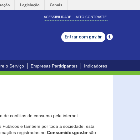
mação
Legislação
Canais
ACESSIBILIDADE
ALTO CONTRASTE
Entrar com
gov.br
re o Serviço
Empresas Participantes
Indicadores
 de conflitos de consumo pela internet.
os Públicos e também por toda a sociedade, esta
lamações registradas no
Consumidor.gov.br
são