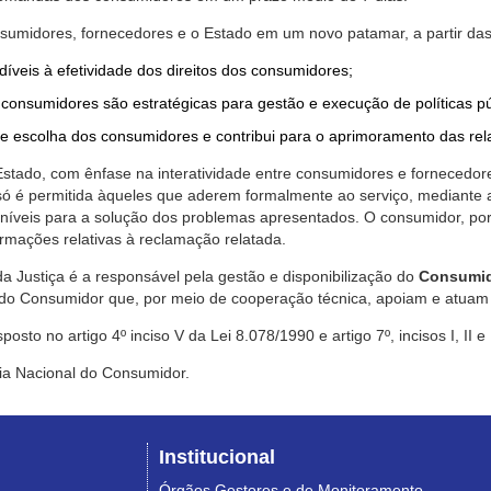
nsumidores, fornecedores e o Estado em um novo patamar, a partir das
díveis à efetividade dos direitos dos consumidores;
consumidores são estratégicas para gestão e execução de políticas p
de escolha dos consumidores e contribui para o aprimoramento das re
 Estado, com ênfase na interatividade entre consumidores e fornecedor
 só é permitida àqueles que aderem formalmente ao serviço, mediant
sponíveis para a solução dos problemas apresentados. O consumidor, po
rmações relativas à reclamação relatada.
a Justiça é a responsável pela gestão e disponibilização do
Consumid
do Consumidor que, por meio de cooperação técnica, apoiam e atuam 
sto no artigo 4º inciso V da Lei 8.078/1990 e artigo 7º, incisos I, II e
ia Nacional do Consumidor.
Institucional
Órgãos Gestores e de Monitoramento