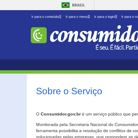
BRASIL
Ir para o conteúdo
1
Ir para o menu
2
Ir para o login
3
Ir para o r
Sobre o Serviço
O
Consumidor.gov.br
é um serviço público que per
Monitorada pela Secretaria Nacional do Consumidor 
ferramenta possibilita a resolução de conflitos de
solucionadas pelas empresas, que respondem as d