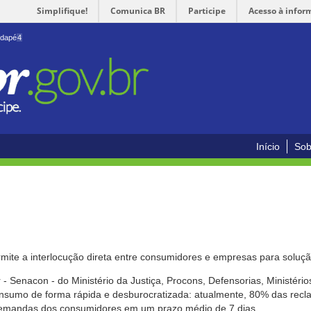
Simplifique!
Comunica BR
Participe
Acesso à infor
odapé
4
Início
Sob
mite a interlocução direta entre consumidores e empresas para solução
- Senacon - do Ministério da Justiça, Procons, Defensorias, Ministéri
 consumo de forma rápida e desburocratizada: atualmente, 80% das rec
emandas dos consumidores em um prazo médio de 7 dias.