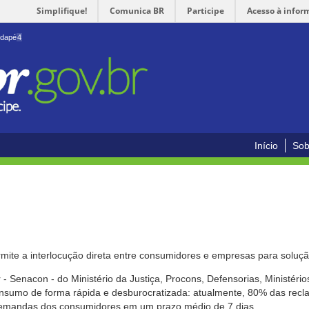
Simplifique!
Comunica BR
Participe
Acesso à infor
odapé
4
Início
Sob
mite a interlocução direta entre consumidores e empresas para solução
- Senacon - do Ministério da Justiça, Procons, Defensorias, Ministéri
 consumo de forma rápida e desburocratizada: atualmente, 80% das rec
emandas dos consumidores em um prazo médio de 7 dias.