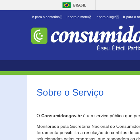
BRASIL
Ir para o conteúdo
1
Ir para o menu
2
Ir para o login
3
Ir para o r
Sobre o Serviço
O
Consumidor.gov.br
é um serviço público que per
Monitorada pela Secretaria Nacional do Consumidor 
ferramenta possibilita a resolução de conflitos de
solucionadas pelas empresas, que respondem as d