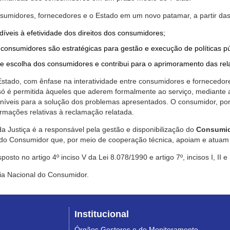
nsumidores, fornecedores e o Estado em um novo patamar, a partir das
díveis à efetividade dos direitos dos consumidores;
consumidores são estratégicas para gestão e execução de políticas p
de escolha dos consumidores e contribui para o aprimoramento das re
 Estado, com ênfase na interatividade entre consumidores e fornecedor
 só é permitida àqueles que aderem formalmente ao serviço, mediant
sponíveis para a solução dos problemas apresentados. O consumidor, po
rmações relativas à reclamação relatada.
a Justiça é a responsável pela gestão e disponibilização do
Consumid
do Consumidor que, por meio de cooperação técnica, apoiam e atuam 
sto no artigo 4º inciso V da Lei 8.078/1990 e artigo 7º, incisos I, II e
ia Nacional do Consumidor.
Institucional
Órgãos Gestores e de Monitoramento