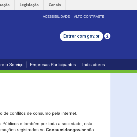
mação
Legislação
Canais
ACESSIBILIDADE
ALTO CONTRASTE
Entrar com
gov.br
re o Serviço
Empresas Participantes
Indicadores
 de conflitos de consumo pela internet.
os Públicos e também por toda a sociedade, esta
lamações registradas no
Consumidor.gov.br
são