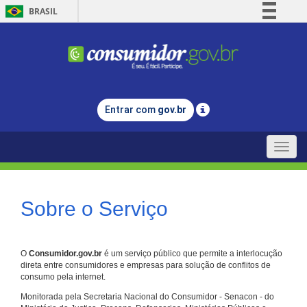
BRASIL
Simplifique!
Comunica BR
Participe
Acesso à informação
Entrar com
gov.br
Legislação
Canais
Toggle
naviga
Sobre o Serviço
O
Consumidor.gov.br
é um serviço público que permite a interlocução
direta entre consumidores e empresas para solução de conflitos de
consumo pela internet.
Monitorada pela Secretaria Nacional do Consumidor - Senacon - do