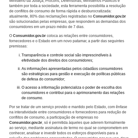
Ministério da Justiça, Procons, Defensorias, Ministérios Públicos e
também por toda a sociedade, esta ferramenta possibilita a resolução
de conflitos de consumo de forma rápida e desburocratizada:
atualmente, 80% das reclamações registradas no
Consumidor.gov.br
são solucionadas pelas empresas, que respondem as demandas dos
consumidores em um prazo médio de 7 dias.
O
Consumidor.gov.br
coloca as relações entre consumidores,
fornecedores e o Estado em um novo patamar, a partir das seguintes
premissas:
Transparência e controle social são imprescindíveis à
efetividade dos direitos dos consumidores;
As informações apresentadas pelos cidadãos consumidores
são estratégicas para gestão e execução de políticas públicas
de defesa do consumidor;
O acesso a informação potencializa o poder de escolha dos
consumidores e contribui para o aprimoramento das relações
de consumo.
Por se tratar de um serviço provido e mantido pelo Estado, com ênfase
na interatividade entre consumidores e fornecedores para redução de
conflitos de consumo, a participação de empresas no
Consumidor.gov.br
, só é permitida àqueles que aderem formalmente
ao serviço, mediante assinatura de termo no qual se comprometem em
conhecer, analisar e investir todos os esforços disponíveis para a